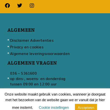
ALGEMEEN
Disclaimer Advertenties
Privacy en cookies
Algemene leveringsvoorwaarden
ALGEMENE VRAGEN
036 – 5361600
op dins-, woens- en donderdag
tussen 09:00 en 12:00 uur
Onze website maakt gebruik van cookies, wanneer je doorgaat
met het bezoeken van de website gaan we er vanuit dat je hier
Ontwikkeling door
Developing
mee instemt.
Cookie instellingen
Accepteren