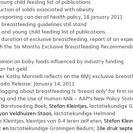
oung child feeding list of publications
uction of solids associated with obesity
eporting can derail health policy, 18 january 2011
breastfeeding guidelines still stand
and young child feeding list of publications
 duration of exclusive breastfeeding, report of an expe
h the Six Months Exclusive Breastfeeding Recommenda
inion on baby foods influenced by industry funding
an het geld
Kathy Marinelli reflects on the BMJ exclusive breastf
ada Release: January 14, 2011
logging about breastfeeding Is ‘breast only’ for first s
ng and the Use of Human Milk – AAP’s New Policy Sta
 Borstvoeding Boek
, Stefan Kleintjes,
lactatiekundige 
van Veldhuizen-Staas,
lactatiekundige Helmond
 Kleintjes, kleintjes van 0-4 leren zelf eten
, Stefan Klein
t
en
lactatiekundige Groningen Bedum
; 10e druk sept