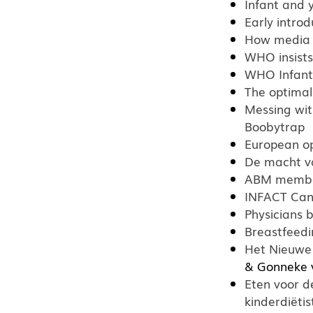
Infant and y
Early introd
How media r
WHO insists 
WHO Infant 
The optimal
Messing wit
Boobytrap
European op
De macht v
ABM member 
INFACT Can
Physicians b
Breastfeedi
Het Nieuwe
& Gonneke 
Eten voor de
kinderdiëtis