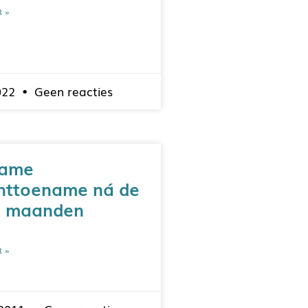
R »
2022
Geen reacties
zame
httoename ná de
e maanden
R »