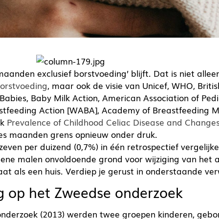
aanden exclusief borstvoeding’ blijft. Dat is niet allee
orstvoeding
, maar ook de visie van Unicef, WHO, Briti
 Babies, Baby Milk Action, American Association of Pedi
astfeeding Action [WABA], Academy of Breastfeeding M
ek
Prevalence of Childhood Celiac Disease and Changes 
es maanden grens opnieuw onder druk.
zeven per duizend (0,7%) in één retrospectief vergelijk
 ene malen onvoldoende grond voor wijziging van het a
t als een huis. Verdiep je gerust in onderstaande ver
ng op het Zweedse onderzoek
onderzoek (2013) werden twee groepen kinderen, gebor