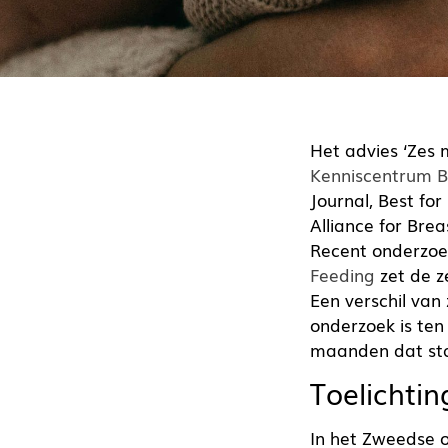
Het advies ‘Zes m
Kenniscentrum B
Journal, Best for
Alliance for Bre
Recent onderzo
Feeding
zet de z
Een verschil van 
onderzoek is ten
maanden dat staa
Toelichti
In het Zweedse 