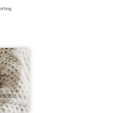
orting
den