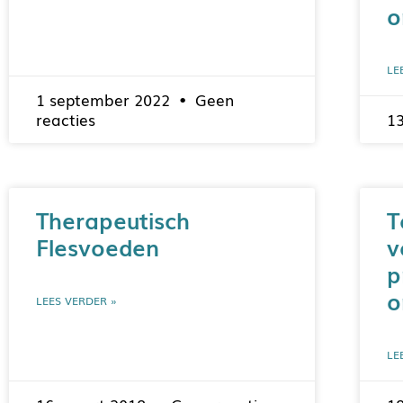
o
LE
1 september 2022
Geen
reacties
13
Therapeutisch
T
Flesvoeden
v
p
o
LEES VERDER »
LE