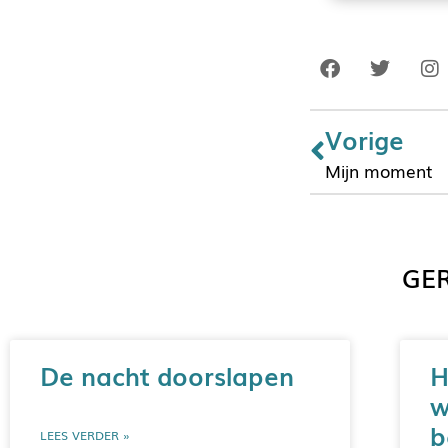
Vorige
Mijn moment
GER
De nacht doorslapen
H
w
b
LEES VERDER »