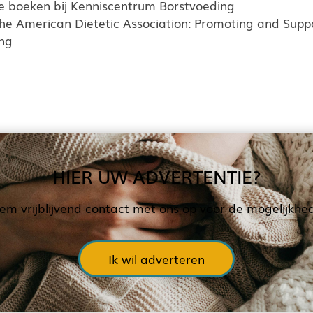
 je boeken bij Kenniscentrum Borstvoeding
 the American Dietetic Association: Promoting and Supp
ing
HIER UW ADVERTENTIE?
em vrijblijvend contact met ons op voor de mogelijkhe
Ik wil adverteren