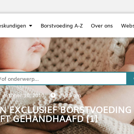
eskundigen
Borstvoeding A-Z
Over ons
Web
oktober 10, 2010
9:26 am
N EXCLUSIEF BORSTVOEDING 
JFT GEHANDHAAFD [1]