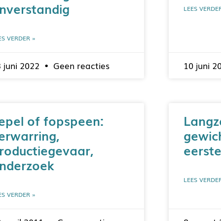
nverstandig
LEES VERDE
ES VERDER »
 juni 2022
Geen reacties
10 juni 
epel of fopspeen:
Lang
erwarring,
gewic
roductiegevaar,
eerst
nderzoek
LEES VERDE
ES VERDER »