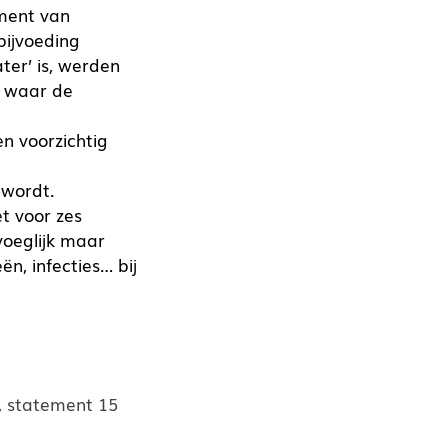
oment van
bijvoeding
ter’ is, werden
p waar de
n voorzichtig
 wordt.
et voor zes
oeglijk maar
ën, infecties… bij
e, statement 15