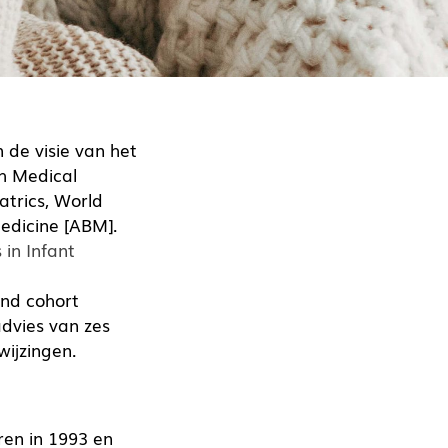
n de visie van het
sh Medical
atrics, World
edicine [ABM].
in Infant
end cohort
dvies van zes
wijzingen.
en in 1993 en