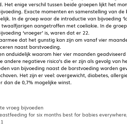
. Het enige verschil tussen beide groepen lijkt het m
bijvoeding. Exacte momenten en samenstelling van de 
lijk. In de groep waar de introductie van bijvoeding ‘la
 twaalfjarigen aangetroffen met coeliakie. In de groe
ijvoeding ‘vroeger’ is, waren dat er 22.
daarmee dat het gunstig kan zijn om vanaf vier maande
uceren naast borstvoeding.
en onduidelijk waarom hier vier maanden geadviseerd
e andere negatieve risico’s die er zijn als gevolg van h
en van bijvoeding naast de borstvoeding worden gev
choven. Het zijn er veel: overgewicht, diabetes, allergie
er dan de 0,7% mogelijke winst.
 te vroeg bijvoeden
reastfeeding for six months best for babies everywher
11