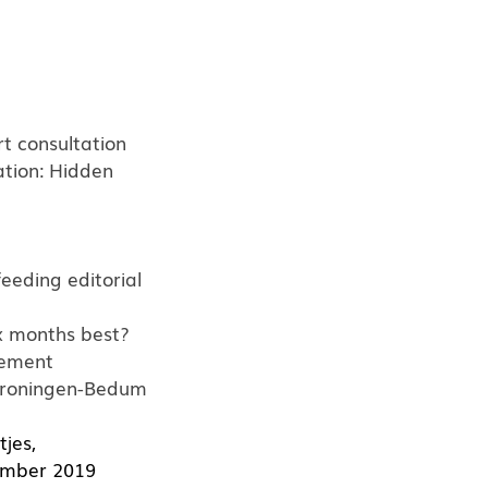
rt consultation
tion: Hidden
eeding editorial
ix months best?
tement
Groningen-Bedum
tjes,
ember 2019