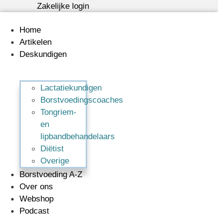
Ga
Zakelijke login
naar
de
Home
inhoud
Artikelen
Deskundigen
Lactatiekundigen
Borstvoedingscoaches
Tongriem-
en
lipbandbehandelaars
Diëtist
Overige
Borstvoeding A-Z
Over ons
Webshop
Podcast