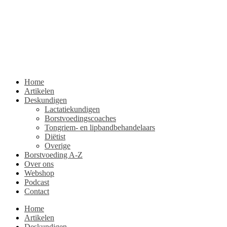
Home
Artikelen
Deskundigen
Lactatiekundigen
Borstvoedingscoaches
Tongriem- en lipbandbehandelaars
Diëtist
Overige
Borstvoeding A-Z
Over ons
Webshop
Podcast
Contact
Home
Artikelen
Deskundigen