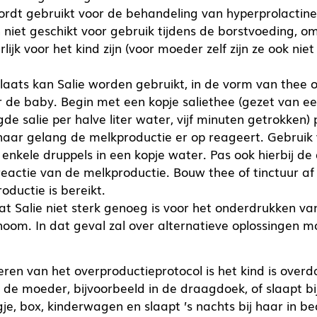
ordt gebruikt voor de behandeling van hyperprolactin
n niet geschikt voor gebruik tijdens de borstvoeding, o
lijk voor het kind zijn (voor moeder zelf zijn ze ook nie
aats kan Salie worden gebruikt, in de vorm van thee of 
r de baby. Begin met een kopje saliethee (gezet van 
de salie per halve liter water, vijf minuten getrokken
aar gelang de melkproductie er op reageert. Gebruik v
enkele druppels in een kopje water. Pas ook hierbij de
eactie van de melkproductie. Bouw thee of tinctuur a
ductie is bereikt.
dat Salie niet sterk genoeg is voor het onderdrukken va
noom. In dat geval zal over alternatieve oplossingen 
oeren van het overproductieprotocol is het kind is overd
j de moeder, bijvoorbeeld in de draagdoek, of slaapt bi
je, box, kinderwagen en slaapt ’s nachts bij haar in be