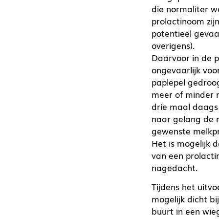
die normaliter w
prolactinoom zij
potentieel gevaar
overigens).
Daarvoor in de pl
ongevaarlijk voo
paplepel gedroog
meer of minder n
drie maal daags 
naar gelang de r
gewenste melkpro
Het is mogelijk 
van een prolacti
nagedacht.
Tijdens het uitv
mogelijk dicht bi
buurt in een wieg