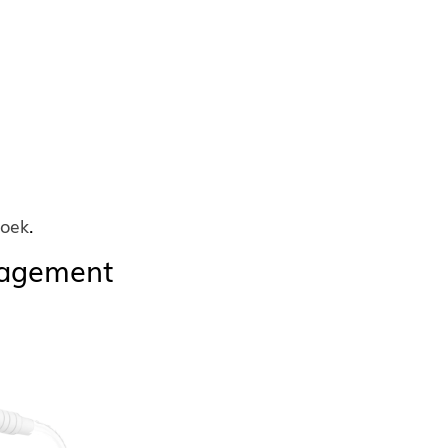
Boek
.
nagement