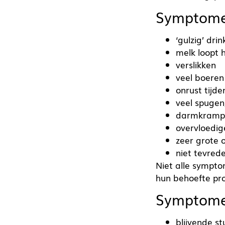
Symptomen
‘gulzig’ drin
melk loopt 
verslikken
veel boeren
onrust tijde
veel spugen,
darmkramp
overvloedig
zeer grote 
niet tevred
Niet alle sympto
hun behoefte pr
Symptome
blijvende s