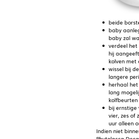
beide borst
baby aanleg
baby zal waa
verdeel het
hij aangeeft
kolven met 
wissel bij d
langere per
herhaal het
lang mogeli
kolfbeurten 
bij ernstig
vier, zes of
uur alleen 
Indien niet binn
Phytolacca Deca