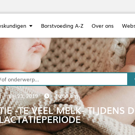
eskundigen
Borstvoeding A-Z
Over ons
Web
mei 23, 2019
10:00 am
IE -TE VEEL MELK- TIJDENS D
LACTATIEPERIODE