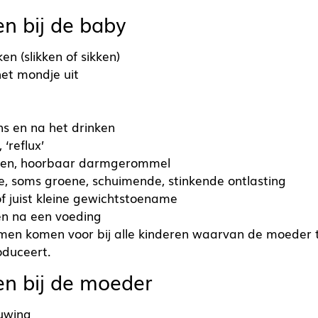
 bij de baby
ken (slikken of sikken)
het mondje uit
ns en na het drinken
 ‘reflux’
en, hoorbaar darmgerommel
e, soms groene, schuimende, stinkende ontlasting
of juist kleine gewichtstoename
en na een voeding
men komen voor bij alle kinderen waarvan de moeder t
oduceert.
n bij de moeder
tuwing