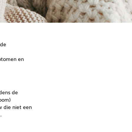
 de
mptomen en
jdens de
room)
w die niet een
.