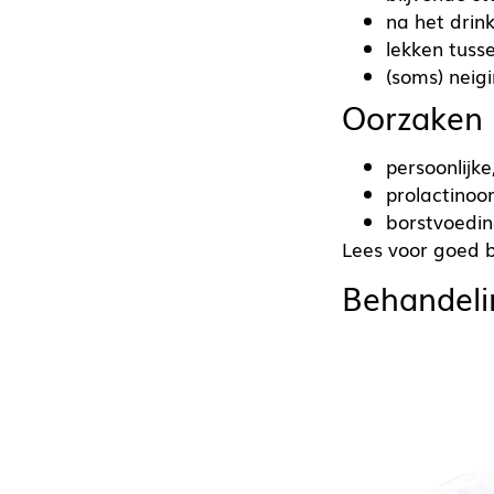
na het drin
lekken tuss
(soms) neig
Oorzaken
persoonlijk
prolactinoo
borstvoedi
Lees voor goed
Behandeli