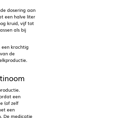
s de dosering aan
t een halve liter
g kruid, vijf tot
ssen als bij
 een krachtig
 van de
elkproductie.
ctinoom
roductie.
ordat een
 (of zelf
met een
. De medicatie