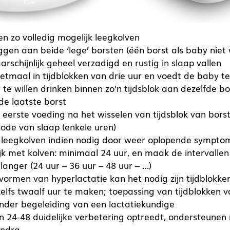
en zo volledig mogelijk leegkolven
gen aan beide ‘lege’ borsten (één borst als baby niet w
rschijnlijk geheel verzadigd en rustig in slaap vallen
 etmaal in tijdblokken van drie uur en voedt de baby 
 te willen drinken binnen zo’n tijdsblok aan dezelfde bo
de laatste borst
e eerste voeding na het wisselen van tijdsblok van bors
iode van slaap (enkele uren)
 leegkolven indien nodig door weer oplopende sympto
jk met kolven: minimaal 24 uur, en maak de intervallen
langer (24 uur – 36 uur – 48 uur – …)
e vormen van hyperlactatie kan het nodig zijn tijdblokk
 zelfs twaalf uur te maken; toepassing van tijdblokken 
onder begeleiding van een lactatiekundige
en 24-48 duidelijke verbetering optreedt, ondersteunen 
ndra.