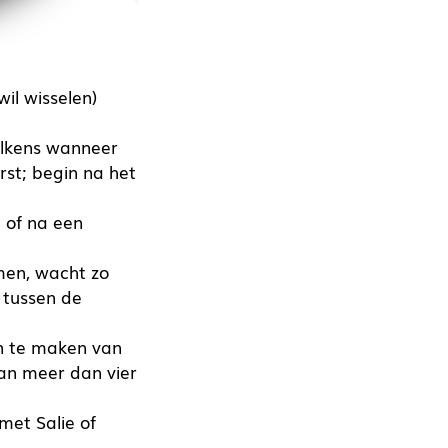
il wisselen)
telkens wanneer
rst; begin na het
t of na een
men, wacht zo
 tussen de
en te maken van
van meer dan vier
met Salie of