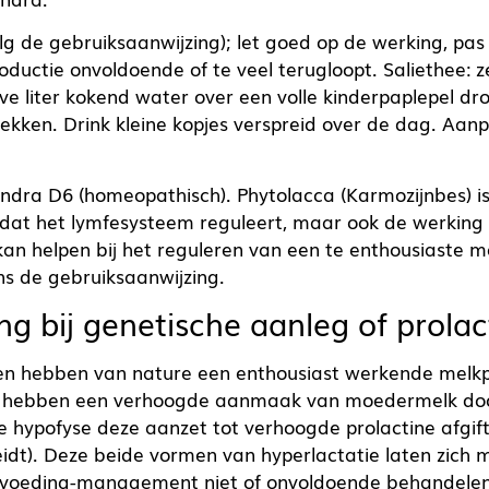
volg de gebruiksaanwijzing); let goed op de werking, pa
ductie onvoldoende of te veel terugloopt. Saliethee: ze
e liter kokend water over een volle kinderpaplepel droo
ekken. Drink kleine kopjes verspreid over de dag. Aanpa
dra D6 (homeopathisch). Phytolacca (Karmozijnbes) is
dat het lymfesysteem reguleert, maar ook de werking
 kan helpen bij het reguleren van een te enthousiaste m
s de gebruiksaanwijzing.
ng bij genetische aanleg of prola
 hebben van nature een enthousiast werkende melkp
 hebben een verhoogde aanmaak van moedermelk do
e hypofyse deze aanzet tot verhoogde prolactine afgifte
eidt). Deze beide vormen van hyperlactatie laten zich 
voeding-management niet of onvoldoende behandelen