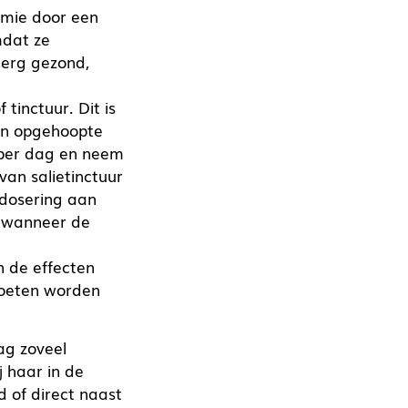
emie door een
mdat ze
t erg gezond,
tinctuur. Dit is
een opgehoopte
) per dag en neem
an salietinctuur
 dosering aan
f wanneer de
n de effecten
moeten worden
ag zoveel
j haar in de
d of direct naast