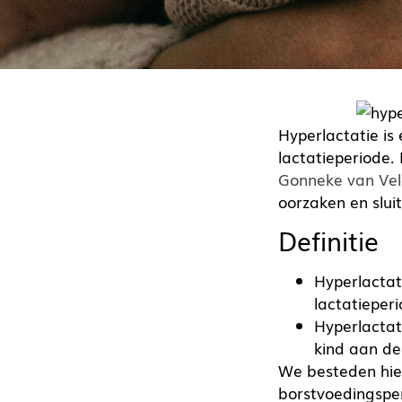
Hyperlactatie is
lactatieperiode. 
Gonneke van Vel
oorzaken en slui
Definitie
Hyperlactat
lactatieper
Hyperlactat
kind aan de
We besteden hier
borstvoedingspe