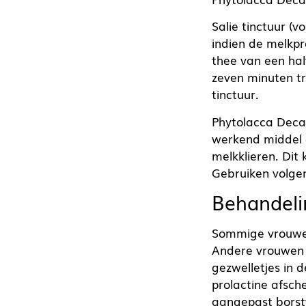
Salie tinctuur (
indien de melkpro
thee van een halv
zeven minuten tr
tinctuur.
Phytolacca Decan
werkend middel 
melkklieren. Dit
Gebruiken volgen
Behandeli
Sommige vrouwen
Andere vrouwen
gezwelletjes in d
prolactine afsch
aangepast borst