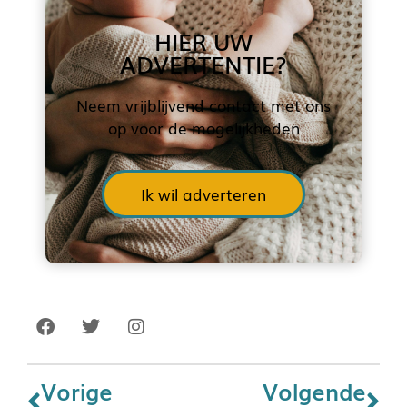
HIER UW
ADVERTENTIE?
Neem vrijblijvend contact met ons
op voor de mogelijkheden
Ik wil adverteren
Vorige
Volgende