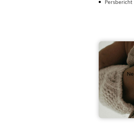
Persberich
Ne