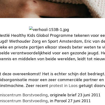
stlé Healthy Kids Global Programme tekenen voor e
gd! Wethouder Zorg en Sport Amsterdam, Eric van der
lieke en private partijen elkaar steeds beter weten te 
lde verantwoordelijkheid voor een gezonde jeugd. Het
ennis en middelen van beide werelden, leidt tot nieuw
t deze overeenkomst! Het is echter schijn dat bedriegt. 
eidsorganisatie maar een zeer commerciële partner en
nstmachine. Zeer recent
protest in Laos
getuigt daar
niscentrum Borstvoeding
, originele brief 23 juni 2011
niscentrum Borstvoeding
, in Parool 27 juni 2011