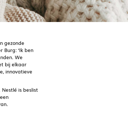
en gezonde
 Burg: ‘Ik ben
vinden. We
 bij elkaar
e, innovatieve
Nestlé is beslist
 een
van.