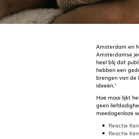
Amsterdam en Ne
Amsterdamse jeu
heel blij dat pub
hebben een gedee
brengen van de k
ideeën.’
Hoe mooi lijkt he
geen liefdadigh
meedogenloze wi
Reactie Ken
Reactie Ken