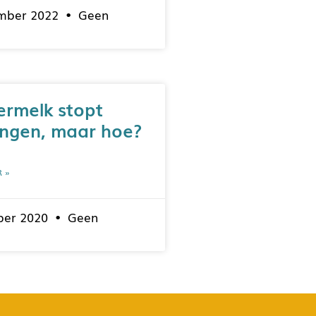
ember 2022
Geen
rmelk stopt
ingen, maar hoe?
R »
ber 2020
Geen