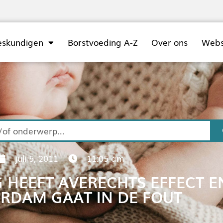
eskundigen
Borstvoeding A-Z
Over ons
Web
juli 5, 2011
11:05 am
 HEEFT AVERECHTS EFFECT E
RDAM GAAT IN DE FOUT