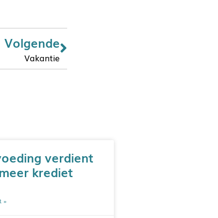
Volgende
Vakantie
voeding verdient
 meer krediet
R »