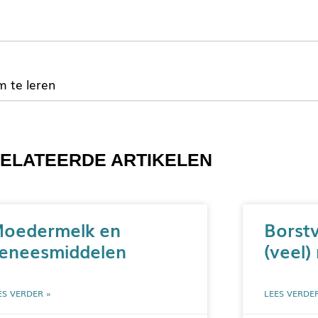
m te leren
ELATEERDE ARTIKELEN
oedermelk en
Borst
eneesmiddelen
(veel)
ES VERDER »
LEES VERDE