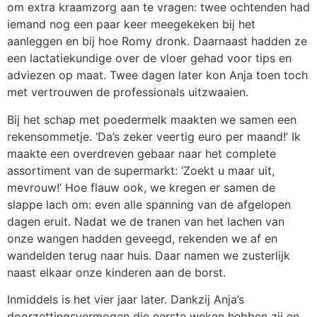
om extra kraamzorg aan te vragen: twee ochtenden had
iemand nog een paar keer meegekeken bij het
aanleggen en bij hoe Romy dronk. Daarnaast hadden ze
een lactatiekundige over de vloer gehad voor tips en
adviezen op maat. Twee dagen later kon Anja toen toch
met vertrouwen de professionals uitzwaaien.
Bij het schap met poedermelk maakten we samen een
rekensommetje. ‘Da’s zeker veertig euro per maand!’ Ik
maakte een overdreven gebaar naar het complete
assortiment van de supermarkt: ‘Zoekt u maar uit,
mevrouw!’ Hoe flauw ook, we kregen er samen de
slappe lach om: even alle spanning van de afgelopen
dagen eruit. Nadat we de tranen van het lachen van
onze wangen hadden geveegd, rekenden we af en
wandelden terug naar huis. Daar namen we zusterlijk
naast elkaar onze kinderen aan de borst.
Inmiddels is het vier jaar later. Dankzij Anja’s
doorzettingsvermogen die eerste weken hebben zij en