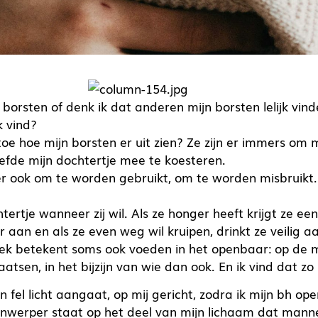
e borsten of denk ik dat anderen mijn borsten lelijk vin
jk vind?
toe hoe mijn borsten er uit zien? Ze zijn er immers om m
iefde mijn dochtertje mee te koesteren.
r ook om te worden gebruikt, om te worden misbruikt
tertje wanneer zij wil. Als ze honger heeft krijgt ze een 
r aan en als ze even weg wil kruipen, drinkt ze veilig a
ek betekent soms ook voeden in het openbaar: op de 
atsen, in het bijzijn van wie dan ook. En ik vind dat zo 
n fel licht aangaat, op mij gericht, zodra ik mijn bh open
ijnwerper staat op het deel van mijn lichaam dat man