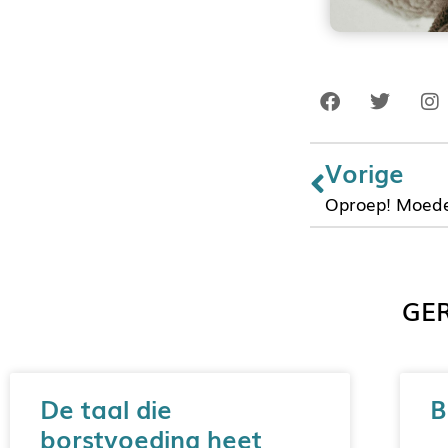
Vorige
Oproep! Moed
GER
De taal die
B
borstvoeding heet