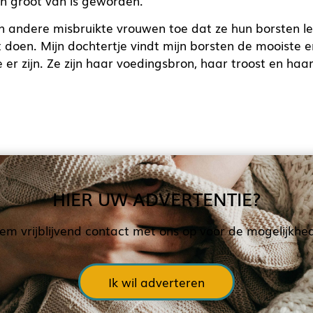
 en groot van is geworden.
n andere misbruikte vrouwen toe dat ze hun borsten le
 doen. Mijn dochtertje vindt mijn borsten de mooiste 
er zijn. Ze zijn haar voedingsbron, haar troost en haar 
HIER UW ADVERTENTIE?
em vrijblijvend contact met ons op voor de mogelijkhe
Ik wil adverteren