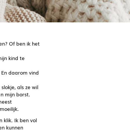
den? Of ben ik het
ijn kind te
. En daarom vind
slokje, als ze wil
an mijn borst.
meest
moeilijk.
 klik. Ik ben vol
nen kunnen