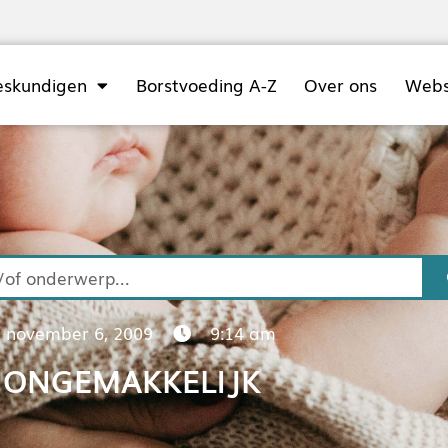
eskundigen
Borstvoeding A-Z
Over ons
Web
november 6, 2009
9:14 am
ONGEMAKKELIJK