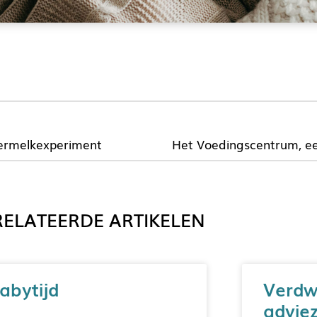
ermelkexperiment
Het Voedingscentrum, eer
ELATEERDE ARTIKELEN
abytijd
Verdw
adviez