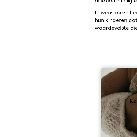
al lekker mollig
Ik wens mezelf e
hun kinderen dat
waardevolste die 
Ne