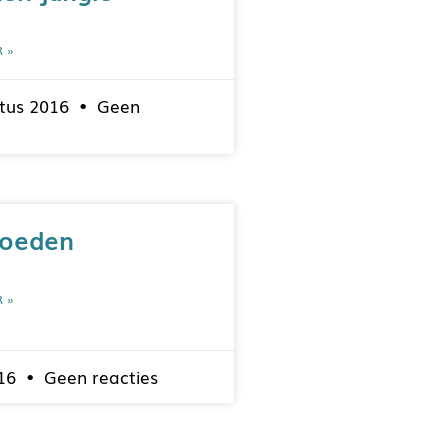
R »
tus 2016
Geen
voeden
R »
016
Geen reacties