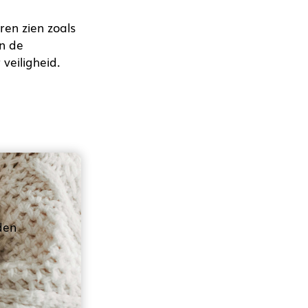
ren zien zoals
en de
veiligheid.
den