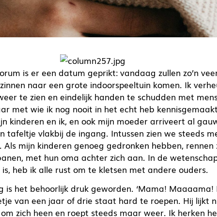
forum is er een datum geprikt: vandaag zullen zo’n vee
ezinnen naar een grote indoorspeeltuin komen. Ik ver
er te zien en eindelijk handen te schudden met mense
maar met wie ik nog nooit in het echt heb kennisgemaakt
ijn kinderen en ik, en ook mijn moeder arriveert al ga
 tafeltje vlakbij de ingang. Intussen zien we steeds m
 Als mijn kinderen genoeg gedronken hebben, rennen z
banen, met hun oma achter zich aan. In de wetenschap
is, heb ik alle rust om te kletsen met andere ouders.
 is het behoorlijk druk geworden. ‘Mama! Maaaama! 
tje van een jaar of drie staat hard te roepen. Hij lijkt n
g om zich heen en roept steeds maar weer. Ik herken h