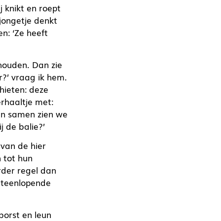
j knikt en roept
jongetje denkt
n: ‘Ze heeft
houden. Dan zie
r?’ vraag ik hem.
chieten: deze
erhaaltje met:
 en samen zien we
j de balie?’
 van de hier
 tot hun
rder regel dan
uiteenlopende
borst en leun