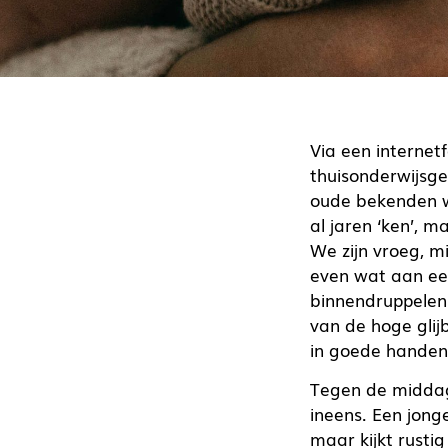
Via een internet
thuisonderwijsg
oude bekenden we
al jaren ‘ken’, 
We zijn vroeg, m
even wat aan een
binnendruppelen.
van de hoge glij
in goede handen 
Tegen de middag
ineens. Een jonge
maar kijkt rusti