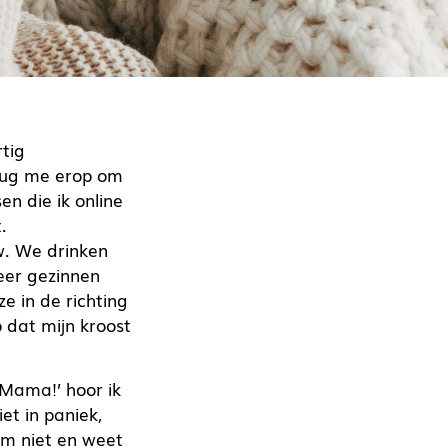
rtig
heug me erop om
n die ik online
.
uw. We drinken
eer gezinnen
e in de richting
 dat mijn kroost
Mama!’ hoor ik
iet in paniek,
em niet en weet