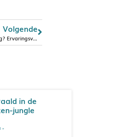
Volgende
Echte melk voor de tweeling? Ervaringsverhaal [3]
aald in de
en-jungle
R »