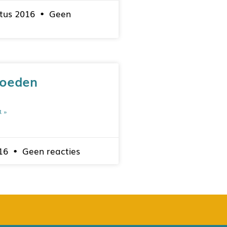
tus 2016
Geen
voeden
R »
016
Geen reacties