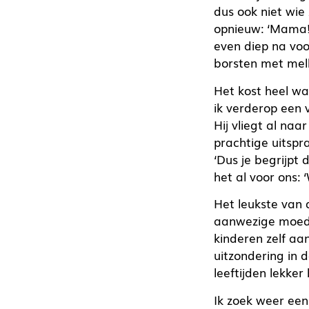
dus ook niet wie 
opnieuw: ‘Mama!’
even diep na voo
borsten met melk
Het kost heel wa
ik verderop een 
Hij vliegt al naa
prachtige uitspr
‘Dus je begrijpt
het al voor ons:
Het leukste van 
aanwezige moede
kinderen zelf a
uitzondering in d
leeftijden lekke
Ik zoek weer een