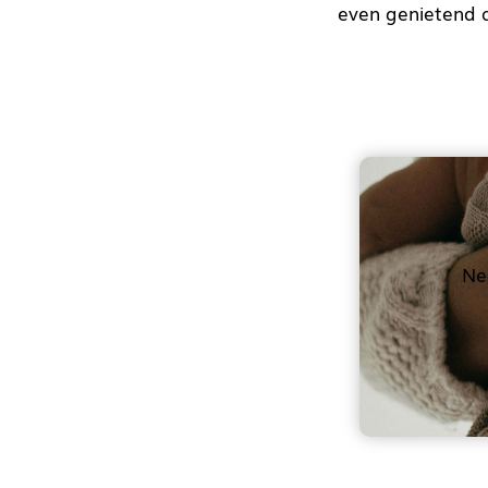
even genietend a
Ne