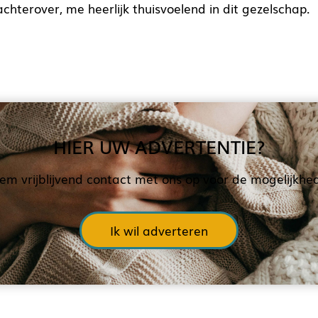
chterover, me heerlijk thuisvoelend in dit gezelschap.
HIER UW ADVERTENTIE?
em vrijblijvend contact met ons op voor de mogelijkhe
Ik wil adverteren