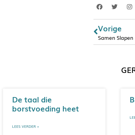
Vorige
Samen Slapen i
GER
De taal die
B
borstvoeding heet
LE
LEES VERDER »