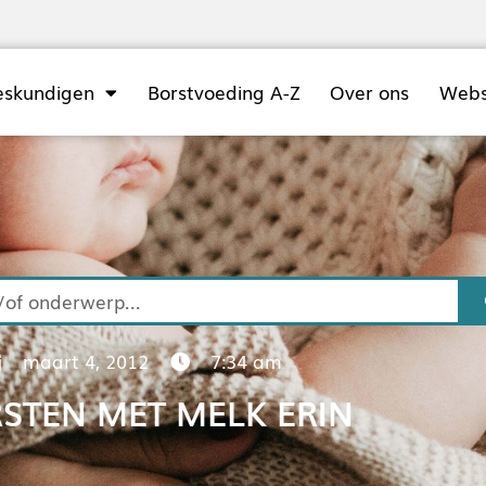
eskundigen
Borstvoeding A-Z
Over ons
Web
maart 4, 2012
7:34 am
STEN MET MELK ERIN