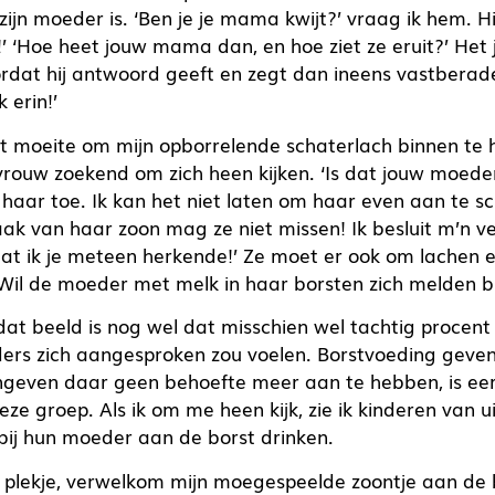
zijn moeder is. ‘Ben je je mama kwijt?’ vraag ik hem. Hi
 ‘Hoe heet jouw mama dan, en hoe ziet ze eruit?’ Het 
rdat hij antwoord geeft en zegt dan ineens vastberade
 erin!’
t moeite om mijn opborrelende schaterlach binnen te 
vrouw zoekend om zich heen kijken. ‘Is dat jouw moede
r haar toe. Ik kan het niet laten om haar even aan te s
aak van haar zoon mag ze niet missen! Ik besluit m’n v
 dat ik je meteen herkende!’ Ze moet er ook om lachen
 ‘Wil de moeder met melk in haar borsten zich melden bi
dat beeld is nog wel dat misschien wel tachtig procent
rs zich aangesproken zou voelen. Borstvoeding geven
angeven daar geen behoefte meer aan te hebben, is ee
eze groep. Als ik om me heen kijk, zie ik kinderen van 
r bij hun moeder aan de borst drinken.
 plekje, verwelkom mijn moegespeelde zoontje aan de 