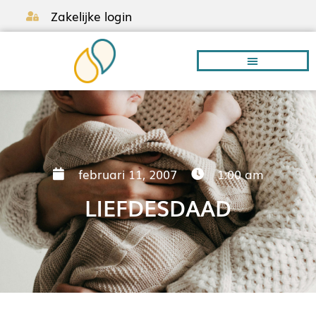
Zakelijke login
Borstvoeding A-Z
februari 11, 2007
1:00 am
LIEFDESDAAD