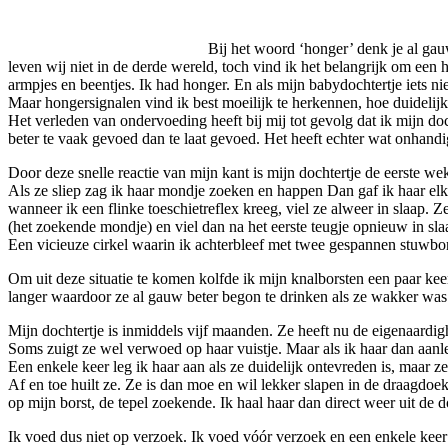
Bij het woord ‘honger’ denk je al g
leven wij niet in de derde wereld, toch vind ik het belangrijk om e
armpjes en beentjes. Ik had honger. En als mijn babydochtertje iets ni
Maar hongersignalen vind ik best moeilijk te herkennen, hoe duidelij
Het verleden van ondervoeding heeft bij mij tot gevolg dat ik mijn doch
beter te vaak gevoed dan te laat gevoed. Het heeft echter wat onhand
Door deze snelle reactie van mijn kant is mijn dochtertje de eerste 
Als ze sliep zag ik haar mondje zoeken en happen Dan gaf ik haar elke
wanneer ik een flinke toeschietreflex kreeg, viel ze alweer in slaap.
(het zoekende mondje) en viel dan na het eerste teugje opnieuw in sla
Een vicieuze cirkel waarin ik achterbleef met twee gespannen stuwbo
Om uit deze situatie te komen kolfde ik mijn knalborsten een paar ke
langer waardoor ze al gauw beter begon te drinken als ze wakker was
Mijn dochtertje is inmiddels vijf maanden. Ze heeft nu de eigenaardig
Soms zuigt ze wel verwoed op haar vuistje. Maar als ik haar dan aanle
Een enkele keer leg ik haar aan als ze duidelijk ontevreden is, maar ze 
Af en toe huilt ze. Ze is dan moe en wil lekker slapen in de draagdoek
op mijn borst, de tepel zoekende. Ik haal haar dan direct weer uit de d
Ik voed dus niet op verzoek. Ik voed vóór verzoek en een enkele keer te