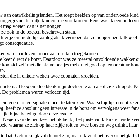
auw aan ontwikkelingslanden. Het roept beelden op van ondervoede kin
en hongergevoel bij mijn kinderen te voorkomen. Eens was ik een onderv
et mag voelen dan is het honger.
k ze ook in de boeken beschreven staan.
tertje onmiddellijk aanleg als ik vermoed dat ze honger heeft. Ik geef ha
ige consequenties.
weken van haar leven amper aan drinken toegekomen.
 keer direct de borst. Daardoor was ze meestal onvoldoende wakker om g
 Ze kon zichzelf met die kleine beetjes melk niet goed op temperatuur h
ap.
rsten die in enkele weken twee cupmaten groeiden.
er helemaal leeg en kleedde ik mijn dochtertje aan alsof ze zich op de
. De problemen waren verleden tijd.
heid geen hongersignalen meer te laten zien. Waarschijnlijk omdat ze z
g, heeft ze absoluut geen interesse in de borst om vervolgens weer fana
lijkt bijna beledigd door deze reactie.
. Negen van de tien keer heb ik het bij het juiste eind. En de tiende ke
oek, waarna ze zich op haar zijtje rolt en twee borsten weg drinkt, haar
 laat. Gebruikelijk zal dit niet zijn, maar ik vind het overkomelijk. Ik 