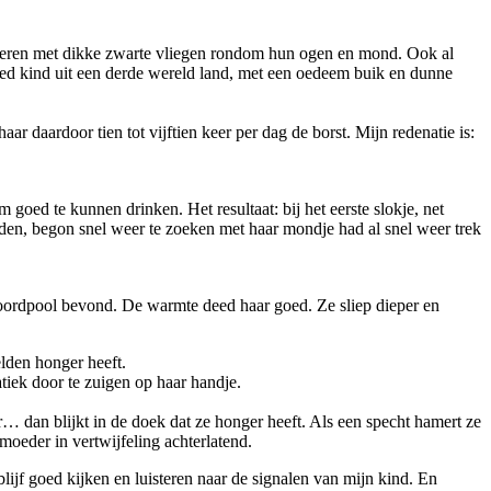
deren met dikke zwarte vliegen rondom hun ogen en mond. Ook al
oed kind uit een derde wereld land, met een oedeem buik en dunne
ar daardoor tien tot vijftien keer per dag de borst. Mijn redenatie is:
oed te kunnen drinken. Het resultaat: bij het eerste slokje, net
ouden, begon snel weer te zoeken met haar mondje had al snel weer trek
 Noordpool bevond. De warmte deed haar goed. Ze sliep dieper en
elden honger heeft.
tiek door te zuigen op haar handje.
er… dan blijkt in de doek dat ze honger heeft. Als een specht hamert ze
 moeder in vertwijfeling achterlatend.
blijf goed kijken en luisteren naar de signalen van mijn kind. En