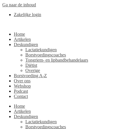
Ga naar de inhoud
Zakelijke login
Home
Artikelen
Deskundigen
Lactatiekundigen
Borstvoedingscoaches
Tongriem- en lipbandbehandelaars
Diëtist
Overige
Borstvoeding A-Z
Over ons
Webshop
Podcast
Contact
Home
Artikelen
Deskundigen
Lactatiekundigen
Borstvoedingscoaches