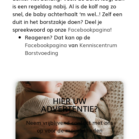
is een regeldag nabij. Al is de kolf nog zo
snel, de baby achterhaalt ‘m wel..! Zelf een
duit in het borstzakje doen? Deel je
spreekwoord op onze
Facebookpagina
!
Reageren? Dat kan op de
Facebookpagina
van
Kenniscentrum
Borstvoeding
HIER UW
ADVERTENTIE?
Neem vrijblijvend contact met ons
op voor de mogelijkheden