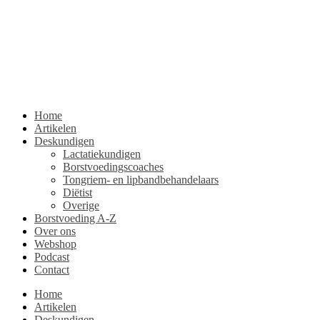
Home
Artikelen
Deskundigen
Lactatiekundigen
Borstvoedingscoaches
Tongriem- en lipbandbehandelaars
Diëtist
Overige
Borstvoeding A-Z
Over ons
Webshop
Podcast
Contact
Home
Artikelen
Deskundigen