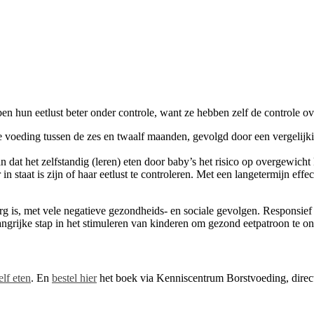
bben hun eetlust beter onder controle, want ze hebben zelf de controle 
 voeding tussen de zes en twaalf maanden, gevolgd door een vergelijki
n dat het zelfstandig (leren) eten door baby’s het risico op overgewic
in staat is zijn of haar eetlust te controleren. Met een langetermijn effe
is, met vele negatieve gezondheids- en sociale gevolgen. Responsief v
angrijke stap in het stimuleren van kinderen om gezond eetpatroon te o
elf eten
. En
bestel hier
het boek via Kenniscentrum Borstvoeding, direct