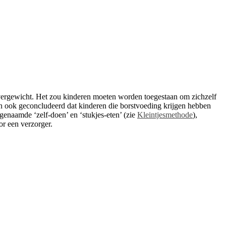
vergewicht. Het zou kinderen moeten worden toegestaan ​​om zichzelf
n ook geconcludeerd dat kinderen die borstvoeding krijgen hebben
genaamde ‘zelf-doen’ en ‘stukjes-eten’ (zie
Kleintjesmethode
),
or een verzorger.