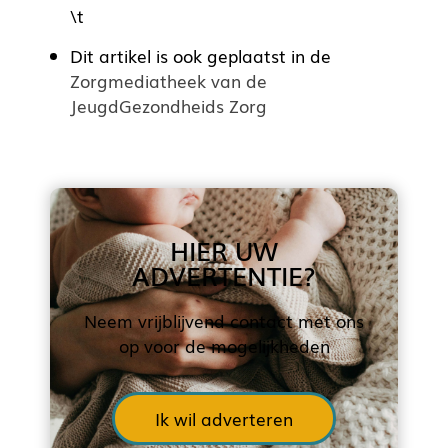
\t
Dit artikel is ook geplaatst in de
Zorgmediatheek van de
JeugdGezondheids Zorg
HIER UW
ADVERTENTIE?
Neem vrijblijvend contact met ons
op voor de mogelijkheden
Ik wil adverteren