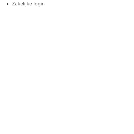
Ga
Zakelijke login
naar
de
inhoud