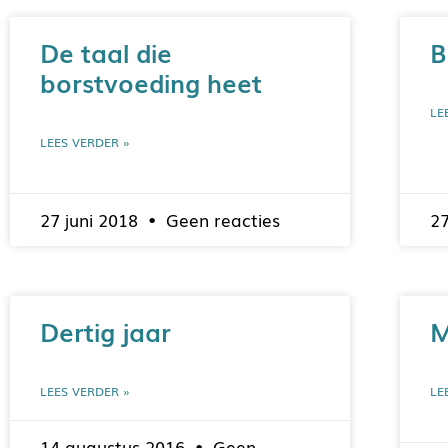
De taal die
B
borstvoeding heet
LE
LEES VERDER »
27 juni 2018
Geen reacties
2
Dertig jaar
M
LEES VERDER »
LE
14 augustus 2016
Geen