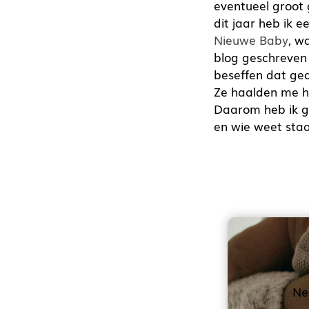
eventueel groot 
dit jaar heb ik 
Nieuwe Baby
, w
blog geschreven
beseffen dat ged
Ze haalden me ho
Daarom heb ik g
en wie weet staa
Ne