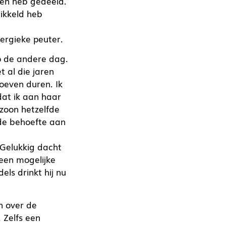
ten heb gedeeld.
ikkeld heb
ergieke peuter.
op de andere dag.
t al die jaren
hoeven duren. Ik
dat ik aan haar
 zoon hetzelfde
de behoefte aan
 Gelukkig dacht
 een mogelijke
ls drinkt hij nu
n over de
 Zelfs een