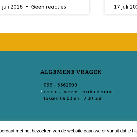
 juli 2016
Geen reacties
17 juli 2
ALGEMENE VRAGEN
036 – 5361600
op dins-, woens- en donderdag
tussen 09:00 en 12:00 uur
O
orgaat met het bezoeken van de website gaan we er vanuit dat je hi