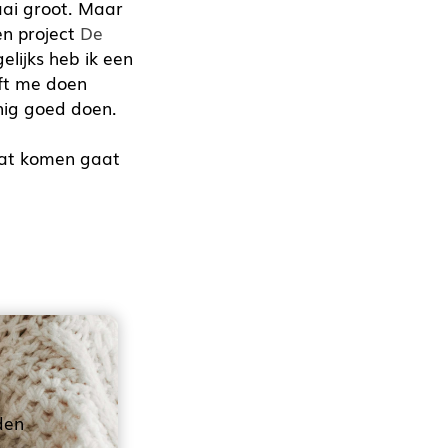
aai groot. Maar
en project
De
elijks heb ik een
eft me doen
nig goed doen.
wat komen gaat
den