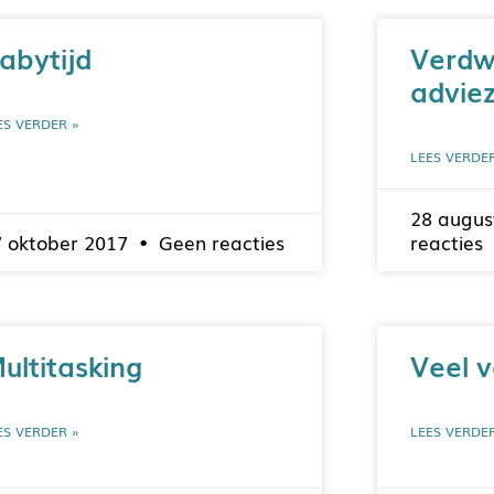
abytijd
Verdw
adviez
ES VERDER »
LEES VERDE
28 augus
7 oktober 2017
Geen reacties
reacties
ultitasking
Veel 
ES VERDER »
LEES VERDE