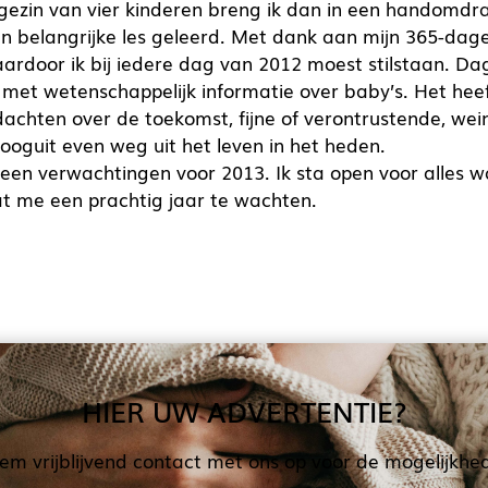
gezin van vier kinderen breng ik dan in een handomdr
een belangrijke les geleerd. Met dank aan mijn 365-dag
aardoor ik bij iedere dag van 2012 moest stilstaan. Dag
 met wetenschappelijk informatie over baby’s. Het he
achten over de toekomst, fijne of verontrustende, wei
oguit even weg uit het leven in het heden.
een verwachtingen voor 2013. Ik sta open voor alles 
t me een prachtig jaar te wachten.
HIER UW ADVERTENTIE?
em vrijblijvend contact met ons op voor de mogelijkhe