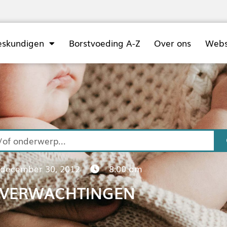
eskundigen
Borstvoeding A-Z
Over ons
Web
december 30, 2012
8:00 am
VERWACHTINGEN