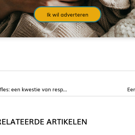
Ik wil adverteren
De borst of de fles: een kwestie van respect – samenvatting
Ee
ELATEERDE ARTIKELEN