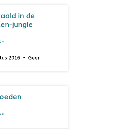
aald in de
en-jungle
R »
tus 2016
Geen
voeden
R »