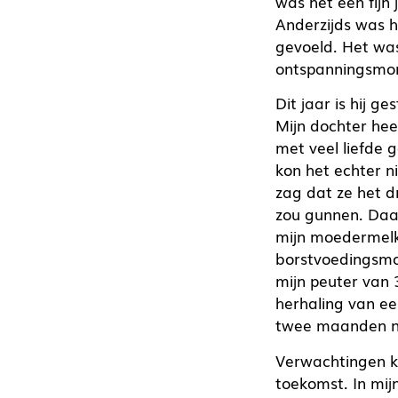
was het een fijn
Anderzijds was h
gevoeld. Het was
ontspanningsmom
Dit jaar is hij 
Mijn dochter heef
met veel liefde 
kon het echter n
zag dat ze het dr
zou gunnen. Daa
mijn moedermelk
borstvoedingsmo
mijn peuter van 
herhaling van ee
twee maanden nie
Verwachtingen ku
toekomst. In mij