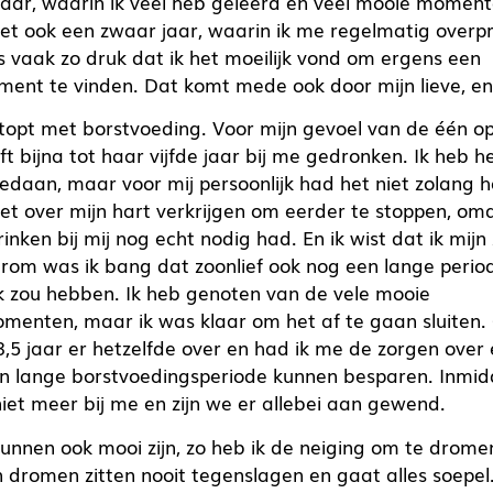
 jaar, waarin ik veel heb geleerd en veel mooie momen
et ook een zwaar jaar, waarin ik me regelmatig overpr
 vaak zo druk dat ik het moeilijk vond om ergens een
ent te vinden. Dat komt mede ook door mijn lieve, en
gestopt met borstvoeding. Voor mijn gevoel van de één 
t bijna tot haar vijfde jaar bij me gedronken. Ik heb he
gedaan, maar voor mij persoonlijk had het niet zolang 
iet over mijn hart verkrijgen om eerder te stoppen, om
inken bij mij nog echt nodig had. En ik wist dat ik mijn
rom was ik bang dat zoonlief ook nog een lange perio
 zou hebben. Ik heb genoten van de vele mooie
menten, maar ik was klaar om het af te gaan sluiten.
3,5 jaar er hetzelfde over en had ik me de zorgen over
n lange borstvoedingsperiode kunnen besparen. Inmidde
t meer bij me en zijn we er allebei aan gewend.
nnen ook mooi zijn, zo heb ik de neiging om te drome
n dromen zitten nooit tegenslagen en gaat alles soepel.