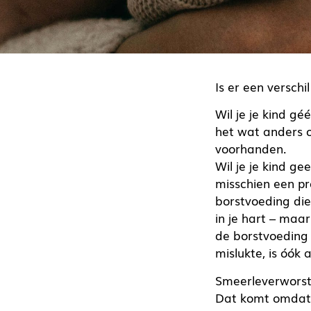
Is er een versch
Wil je je kind g
het wat anders op
voorhanden.
Wil je je kind g
misschien een pr
borstvoeding die
in je hart – maa
de borstvoeding 
mislukte, is óók 
Smeerleverworst 
Dat komt omdat 