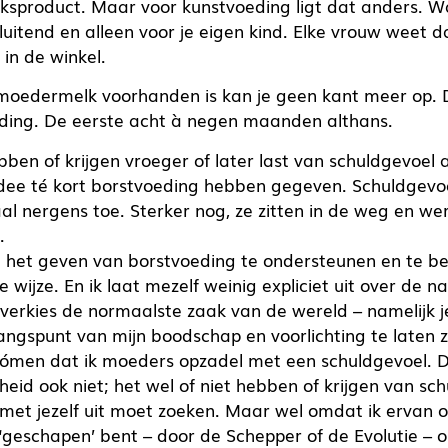
eksproduct. Maar voor kunstvoeding ligt dat anders.
tsluitend en alleen voor je eigen kind. Elke vrouw weet
 in de winkel.
 moedermelk voorhanden is kan je geen kant meer op. 
ding. De eerste acht à negen maanden althans.
ben of krijgen vroeger of later last van schuldgevoel a
dee té kort borstvoeding hebben gegeven. Schuldgevo
al nergens toe. Sterker nog, ze zitten in de weg en we
.
m het geven van borstvoeding te ondersteunen en te b
e wijze. En ik laat mezelf weinig expliciet uit over de 
 verkies de normaalste zaak van de wereld – namelijk j
angspunt van mijn boodschap en voorlichting te laten zi
ómen dat ik moeders opzadel met een schuldgevoel. Da
heid ook niet; het wel of niet hebben of krijgen van sch
e met jezelf uit moet zoeken. Maar wel omdat ik ervan 
 ‘geschapen’ bent – door de Schepper of de Evolutie –