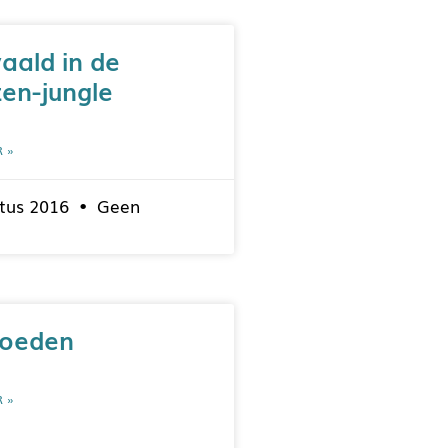
aald in de
en-jungle
R »
tus 2016
Geen
voeden
R »