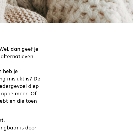
Wel, dan geef je
 alternatieven
n heb je
g mislukt is? De
oedergevoel diep
 optie meer. Of
ebt en die toen
et.
ngbaar is door