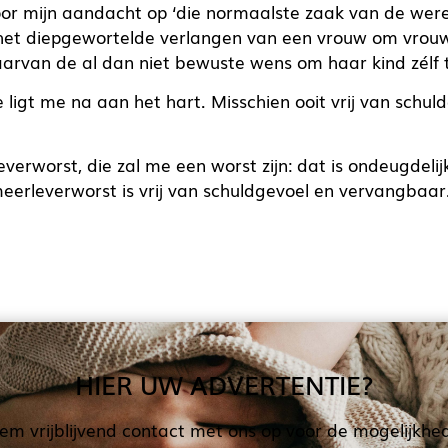
or mijn aandacht op ‘die normaalste zaak van de werel
 het diepgewortelde verlangen van een vrouw om vrouw 
arvan de al dan niet bewuste wens om haar kind zélf 
e ligt me na aan het hart. Misschien ooit vrij van schu
everworst, die zal me een worst zijn: dat is ondeugdelij
meerleverworst is vrij van schuldgevoel en vervangbaar
HIER UW ADVERTENTIE?
em vrijblijvend contact met ons op voor de mogelijkhe