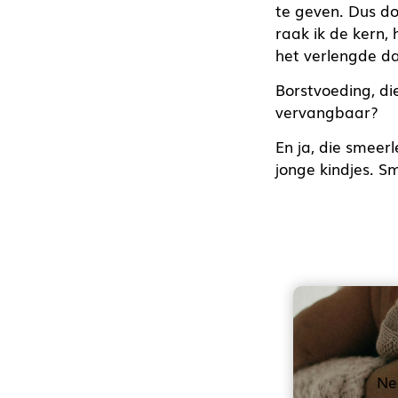
te geven. Dus do
raak ik de kern,
het verlengde da
Borstvoeding, di
vervangbaar?
En ja, die smeerl
jonge kindjes. S
Ne