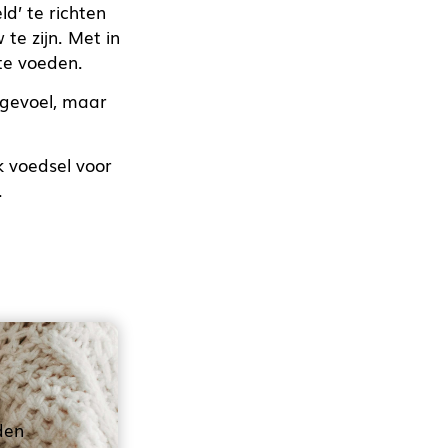
d’ te richten
te zijn. Met in
te voeden.
ldgevoel, maar
k voedsel voor
.
den