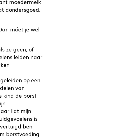
 Want moedermelk
 dat dondersgoed.
Dan móet je wel
ls ze geen, of
elens leiden naar
rken
egeleiden op een
nadelen van
e kind de borst
jn.
ar ligt mijn
uldgevoelens is
overtuigd ben
 om borstvoeding