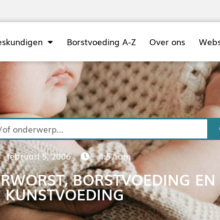
eskundigen
Borstvoeding A-Z
Over ons
Web
februari 5, 2006
4:57 am
RWORST, BORSTVOEDING EN
KUNSTVOEDING