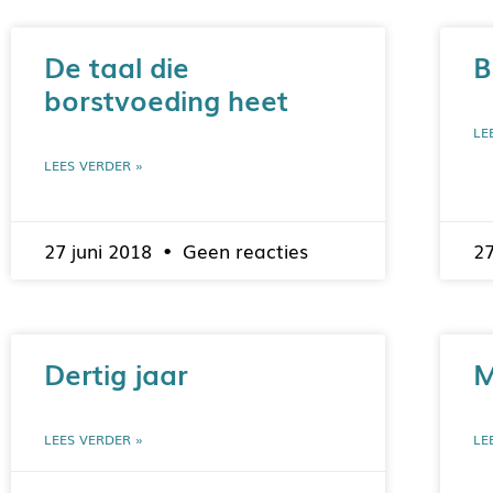
De taal die
B
borstvoeding heet
LE
LEES VERDER »
27 juni 2018
Geen reacties
2
Dertig jaar
M
LEES VERDER »
LE