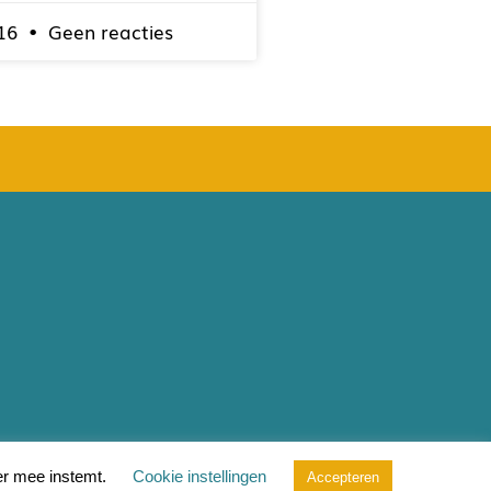
016
Geen reacties
ntwikkeling door
Developing
er mee instemt.
Cookie instellingen
Accepteren