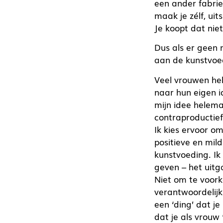
een ander fabri
maak je zélf, ui
Je koopt dat niet
Dus als er geen
aan de kunstvoe
Veel vrouwen heb
naar hun eigen i
mijn idee helema
contraproductief
Ik kies ervoor o
positieve en mild
kunstvoeding. Ik
geven – het uitg
Niet om te voork
verantwoordelijk
een ‘ding’ dat j
dat je als vrouw