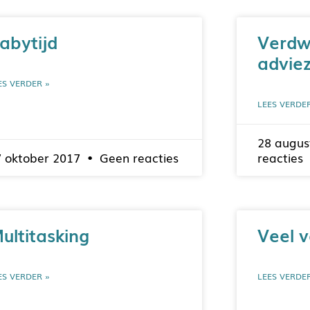
abytijd
Verdw
adviez
ES VERDER »
LEES VERDE
28 augus
7 oktober 2017
Geen reacties
reacties
ultitasking
Veel 
ES VERDER »
LEES VERDE