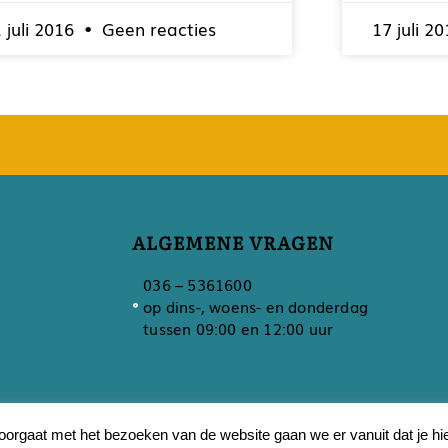
 juli 2016
Geen reacties
17 juli 2
ALGEMENE VRAGEN
036 – 5361600
op dins-, woens- en donderdag
tussen 09:00 en 12:00 uur
O
orgaat met het bezoeken van de website gaan we er vanuit dat je hi