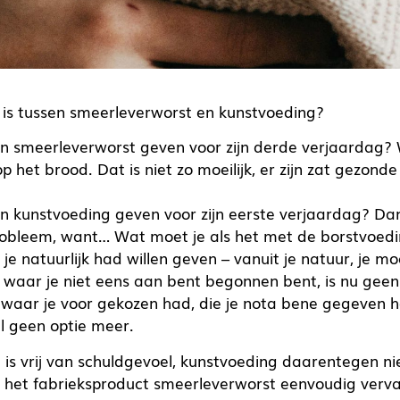
il is tussen smeerleverworst en kunstvoeding?
één smeerleverworst geven voor zijn derde verjaardag? 
 het brood. Dat is niet zo moeilijk, er zijn zat gezonde
een kunstvoeding geven voor zijn eerste verjaardag? Da
obleem, want… Wat moet je als het met de borstvoedin
 je natuurlijk had willen geven – vanuit je natuur, je m
r waar je niet eens aan bent begonnen bent, is nu geen
waar je voor gekozen had, die je nota bene gegeven h
al geen optie meer.
is vrij van schuldgevoel, kunstvoeding daarentegen ni
het fabrieksproduct smeerleverworst eenvoudig verva