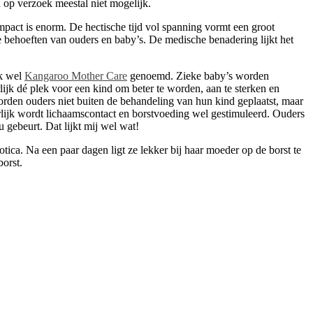
 op verzoek meestal niet mogelijk.
mpact is enorm. De hectische tijd vol spanning vormt een groot
e behoeften van ouders en baby’s. De medische benadering lijkt het
ok wel
Kangaroo Mother Care
genoemd. Zieke baby’s worden
jk dé plek voor een kind om beter te worden, aan te sterken en
rden ouders niet buiten de behandeling van hun kind geplaatst, maar
ijk wordt lichaamscontact en borstvoeding wel gestimuleerd. Ouders
gebeurt. Dat lijkt mij wel wat!
ica. Na een paar dagen ligt ze lekker bij haar moeder op de borst te
borst.