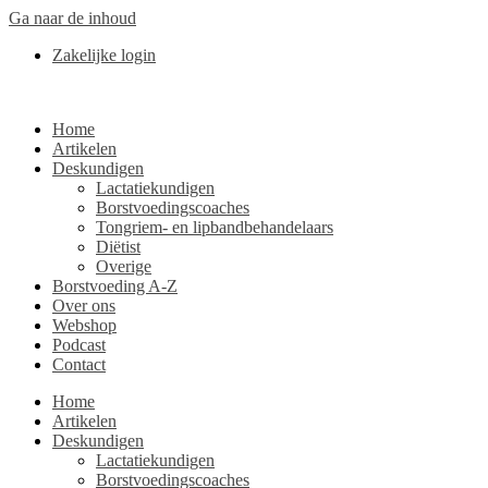
Ga naar de inhoud
Zakelijke login
Home
Artikelen
Deskundigen
Lactatiekundigen
Borstvoedingscoaches
Tongriem- en lipbandbehandelaars
Diëtist
Overige
Borstvoeding A-Z
Over ons
Webshop
Podcast
Contact
Home
Artikelen
Deskundigen
Lactatiekundigen
Borstvoedingscoaches