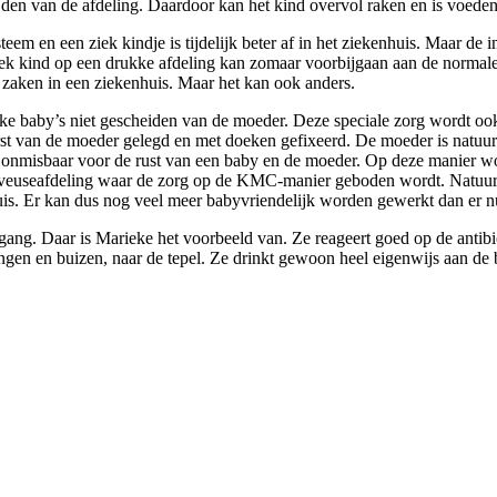
den van de afdeling. Daardoor kan het kind overvol raken en is voeden
 en een ziek kindje is tijdelijk beter af in het ziekenhuis. Maar de i
ziek kind op een drukke afdeling kan zomaar voorbijgaan aan de normal
n zaken in een ziekenhuis. Maar het kan ook anders.
ieke baby’s niet gescheiden van de moeder. Deze speciale zorg wordt o
t van de moeder gelegd en met doeken gefixeerd. De moeder is natuurli
s onmisbaar voor de rust van een baby en de moeder. Op deze manier wo
uveuseafdeling waar de zorg op de KMC-manier geboden wordt. Natuurl
. Er kan dus nog veel meer babyvriendelijk worden gewerkt dan er nu 
ng. Daar is Marieke het voorbeeld van. Ze reageert goed op de antibiot
ngen en buizen, naar de tepel. Ze drinkt gewoon heel eigenwijs aan de 