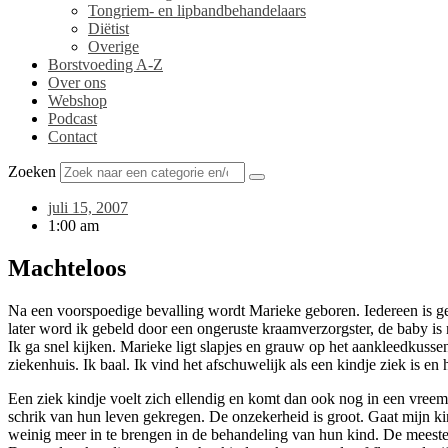
Tongriem- en lipbandbehandelaars
Diëtist
Overige
Borstvoeding A-Z
Over ons
Webshop
Podcast
Contact
Zoeken
juli 15, 2007
1:00 am
Machteloos
Na een voorspoedige bevalling wordt Marieke geboren. Iedereen is gel
later word ik gebeld door een ongeruste kraamverzorgster, de baby is n
Ik ga snel kijken. Marieke ligt slapjes en grauw op het aankleedkussen.
ziekenhuis. Ik baal. Ik vind het afschuwelijk als een kindje ziek is e
Een ziek kindje voelt zich ellendig en komt dan ook nog in een vree
schrik van hun leven gekregen. De onzekerheid is groot. Gaat mijn
weinig meer in te brengen in de behandeling van hun kind. De meeste 