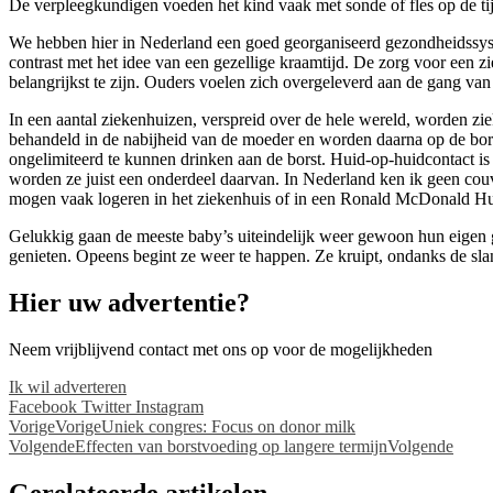
De verpleegkundigen voeden het kind vaak met sonde of fles op de tij
We hebben hier in Nederland een goed georganiseerd gezondheidssysteem
contrast met het idee van een gezellige kraamtijd. De zorg voor een 
belangrijkst te zijn. Ouders voelen zich overgeleverd aan de gang va
In een aantal ziekenhuizen, verspreid over de hele wereld, worden z
behandeld in de nabijheid van de moeder en worden daarna op de bors
ongelimiteerd te kunnen drinken aan de borst. Huid-op-huidcontact i
worden ze juist een onderdeel daarvan. In Nederland ken ik geen co
mogen vaak logeren in het ziekenhuis of in een Ronald McDonald Huis
Gelukkig gaan de meeste baby’s uiteindelijk weer gewoon hun eigen ga
genieten. Opeens begint ze weer te happen. Ze kruipt, ondanks de sla
Hier uw advertentie?
Neem vrijblijvend contact met ons op voor de mogelijkheden
Ik wil adverteren
Facebook
Twitter
Instagram
Vorige
Vorige
Uniek congres: Focus on donor milk
Volgende
Effecten van borstvoeding op langere termijn
Volgende
Gerelateerde artikelen