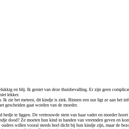
ukkig en blij. Ik geniet van deze thuisbevalling. Er zijn geen complica
iet lekker.
 Ik zie het meteen, dit kindje is ziek. Binnen een uur ligt ze aan het in
n het gescheiden gaat worden van de moeder.
md bedje te liggen. De vertrouwde stem van haar vader en moeder hoort
 kindje dood? Ze moeten hun kind in handen van vreemden geven en ko
ouders willen vooral steeds heel dicht bij hun kindje zijn, maar de be