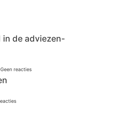
 in de adviezen-
6
Geen reacties
en
eacties