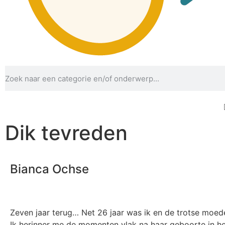
Dik tevreden
Bianca Ochse
Zeven jaar terug… Net 26 jaar was ik en de trotse moede
Ik herinner me de momenten vlak na haar geboorte in het