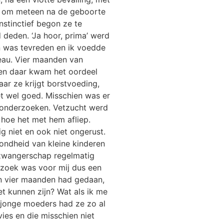
as om meteen na de geboorte
nstinctief begon ze te
deden. ‘Ja hoor, prima’ werd
n was tevreden en ik voedde
eau. Vier maanden van
 en daar kwam het oordeel
ar ze krijgt borstvoeding,
t wel goed. Misschien was er
n onderzoeken. Vetzucht werd
hoe het met hem afliep.
g niet en ook niet ongerust.
zondheid van kleine kinderen
n zwangerschap regelmatig
rzoek was voor mij dus een
en vier maanden had gedaan,
t kunnen zijn? Wat als ik me
 jonge moeders had ze zo al
es en die misschien niet