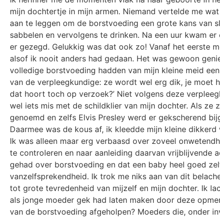
mijn dochtertje in mijn armen. Niemand vertelde me wa
aan te leggen om de borstvoeding een grote kans van sla
sabbelen en vervolgens te drinken. Na een uur kwam er 
er gezegd. Gelukkig was dat ook zo! Vanaf het eerste 
alsof ik nooit anders had gedaan. Het was gewoon geni
volledige borstvoeding hadden van mijn kleine meid ee
van de verpleegkundige: ze wordt wel erg dik, je moet h
dat hoort toch op verzoek?’ Niet volgens deze verplee
wel iets mis met de schildklier van mijn dochter. Als 
genoemd en zelfs Elvis Presley werd er gekscherend bij
Daarmee was de kous af, ik kleedde mijn kleine dikkerd 
Ik was alleen maar erg verbaasd over zoveel onwetendhei
te controleren en naar aanleiding daarvan vrijblijvende
gehad over borstvoeding en dat een baby heel goed zel
vanzelfsprekendheid. Ik trok me niks aan van dit belac
tot grote tevredenheid van mijzelf en mijn dochter. Ik 
als jonge moeder gek had laten maken door deze opmer
van de borstvoeding afgeholpen? Moeders die, onder in