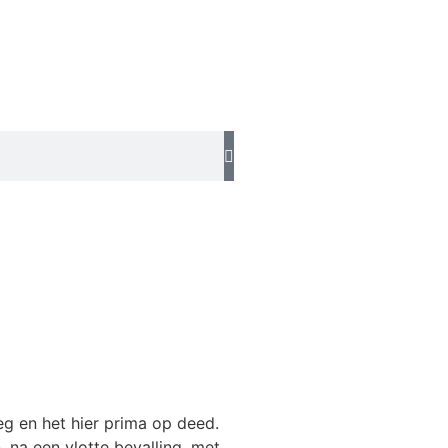
eg en het hier prima op deed.
 na een vlotte bevalling, met