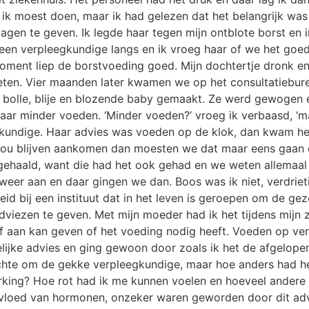
t ik moest doen, maar ik had gelezen dat het belangrijk w
gen te geven. Ik legde haar tegen mijn ontblote borst en i
een verpleegkundige langs en ik vroeg haar of we het goed 
moment liep de borstvoeding goed. Mijn dochtertje dronk e
eten. Vier maanden later kwamen we op het consultatiebur
n bolle, blije en blozende baby gemaakt. Ze werd gewogen
aar minder voeden. ‘Minder voeden?’ vroeg ik verbaasd, ‘ma
gkundige. Haar advies was voeden op de klok, dan kwam he
ze zou blijven aankomen dan moesten we dat maar eens gaa
gehaald, want die had het ook gehad en we weten allemaal 
weer aan en daar gingen we dan. Boos was ik niet, verdrieti
d bij een instituut dat in het leven is geroepen om de ge
 adviezen te geven. Met mijn moeder had ik het tijdens mij
f aan kan geven of het voeding nodig heeft. Voeden op ve
helijke advies en ging gewoon door zoals ik het de afgelop
lachte om de gekke verpleegkundige, maar hoe anders had he
king? Hoe rot had ik me kunnen voelen en hoeveel andere
vloed van hormonen, onzeker waren geworden door dit advi