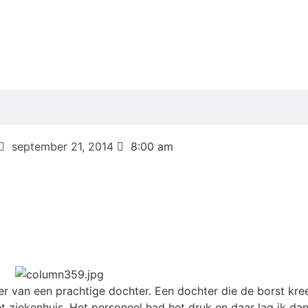
september 21, 2014
8:00 am
r van een prachtige dochter. Een dochter die de borst kre
 ziekenhuis. Het personeel had het druk en daar lag ik dan,