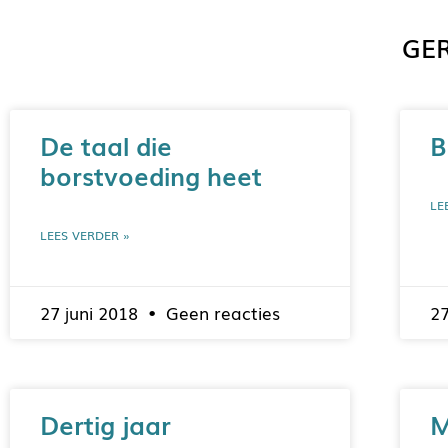
GER
De taal die
B
borstvoeding heet
LE
LEES VERDER »
27 juni 2018
Geen reacties
2
Dertig jaar
M