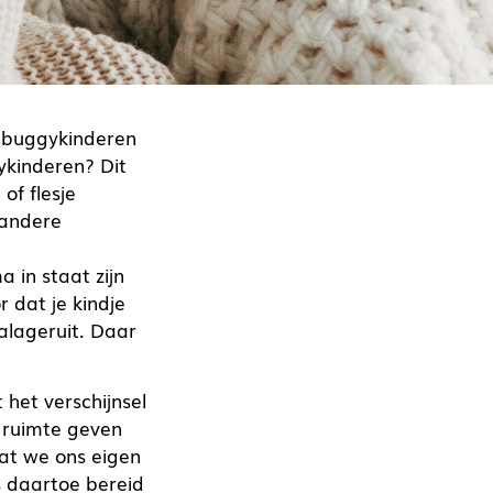
le buggykinderen
ykinderen? Dit
of flesje
 andere
a in staat zijn
r dat je kindje
alageruit. Daar
het verschijnsel
 ruimte geven
at we ons eigen
s daartoe bereid