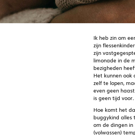
Ik heb zin om een
zijn flessenkind
zijn vastgegespt
limonade in de 
bezigheden heef
Het kunnen ook dr
zelf te lopen, m
even geen haast
is geen tijd voor
Hoe komt het dat
buggykind alles
om de dingen in
(volwassen) temp