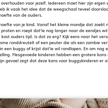
 overhouden voor jezelf. Iedereen moet hier zijn eigen w
b ik vaak het idee dat de weegschaal teveel doorslaa
oefte van de ouders.
oefte van je kind. Vanaf het kleine mondje dat zoekt n
praten en roept dat’ie nog langer naar de eendjes wil ki
kost ouders tijd. Is dat zo erg? Kijk eens naar het vers
asme ronddreutelt of een peuter die als een zombie ver
n in een buggy of krijst dat’ie wil rondlopen. En om nog 
elling. Flesgevoede kinderen hebben een grotere kans
ijn gevoel zegt dat deze kans voor buggykinderen er 