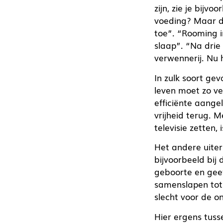
zijn, zie je bijv
voeding? Maar d
toe”. “Rooming i
slaap”. “Na drie
verwennerij. Nu 
In zulk soort gev
leven moet zo ve
efficiënte aange
vrijheid terug. 
televisie zetten,
Het andere uiters
bijvoorbeeld bi
geboorte en gee
samenslapen tot 
slecht voor de o
Hier ergens tuss