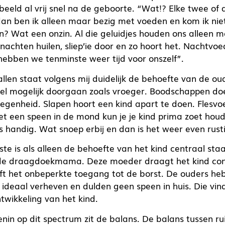
oorbeeld al vrij snel na de geboorte. “Wat!? Elke twee of 
an ben ik alleen maar bezig met voeden en kom ik nie
n? Wat een onzin. Al die geluidjes houden ons alleen m
 nachten huilen, sliep’ie door en zo hoort het. Nachtvo
hebben we tenminste weer tijd voor onszelf”.
allen staat volgens mij duidelijk de behoefte van de ou
el mogelijk doorgaan zoals vroeger. Boodschappen doe
legenheid. Slapen hoort een kind apart te doen. Flesvoe
Met een speen in de mond kun je je kind prima zoet hou
 is handig. Wat snoep erbij en dan is het weer even rust
te is als alleen de behoefte van het kind centraal staat
j de draagdoekmama. Deze moeder draagt het kind con
ft het onbeperkte toegang tot de borst. De ouders he
ideaal verheven en dulden geen speen in huis. Die vind
ntwikkeling van het kind.
enin op dit spectrum zit de balans. De balans tussen r