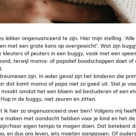
s lekker ongenuanceerd te zijn. Hier mijn stelling. ‘Al
eren met een grote kans op overgewicht’. Wat zijn bugg
e kleuters of peuters in een buggy, vaak met een speen 
mond, terwijl mama- of papalief boodschappen doet of
t.
eumesen zijn. In ieder geval zijn het kinderen die prim
aar dat komt mama of papa niet zo goed uit. Stel je voo
 maakt omdat het een bloem wil bestuderen of een et
. Hup in de buggy, niet zeuren en zitten.
 ik hier zo ongenuanceerd over ben? Volgens mij heeft 
 te maken met aandacht hebben voor je kind en het de
 zijn/haar eigen tempo te mogen doen. Dat betekent d
o, en dus ons leven, iets moeten aanpassen. Of ouder