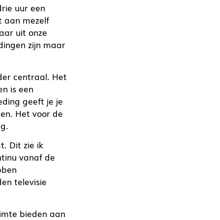
drie uur een
t aan mezelf
aar uit onze
edingen zijn maar
der centraal. Het
n is een
ding geeft je je
den. Het voor de
ig.
. Dit zie ik
tinu vanaf de
bben
en televisie
uimte bieden aan