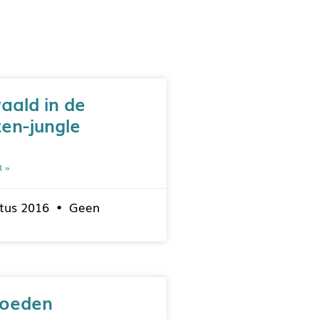
aald in de
en-jungle
R »
tus 2016
Geen
voeden