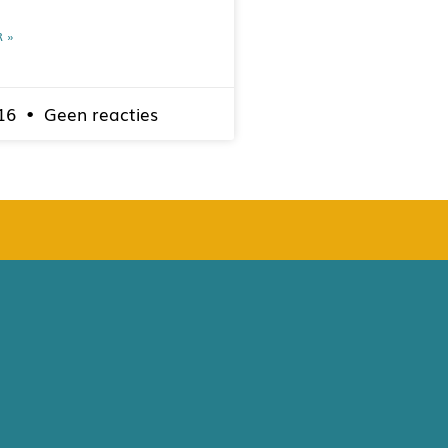
R »
016
Geen reacties