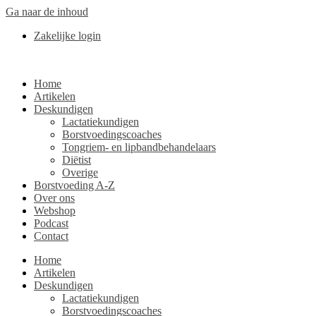
Ga naar de inhoud
Zakelijke login
Home
Artikelen
Deskundigen
Lactatiekundigen
Borstvoedingscoaches
Tongriem- en lipbandbehandelaars
Diëtist
Overige
Borstvoeding A-Z
Over ons
Webshop
Podcast
Contact
Home
Artikelen
Deskundigen
Lactatiekundigen
Borstvoedingscoaches