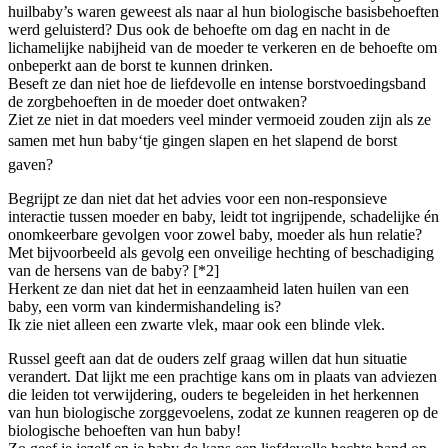
huilbaby’s waren geweest als naar al hun biologische basisbehoeften
werd geluisterd? Dus ook de behoefte om dag en nacht in de
lichamelijke nabijheid van de moeder te verkeren en de behoefte om
onbeperkt aan de borst te kunnen drinken.
Beseft ze dan niet hoe de liefdevolle en intense borstvoedingsband
de zorgbehoeften in de moeder doet ontwaken?
Ziet ze niet in dat moeders veel minder vermoeid zouden zijn als ze
samen met hun baby‘tje gingen slapen en het slapend de borst
gaven?
Begrijpt ze dan niet dat het advies voor een non-responsieve
interactie tussen moeder en baby, leidt tot ingrijpende, schadelijke én
onomkeerbare gevolgen voor zowel baby, moeder als hun relatie?
Met bijvoorbeeld als gevolg een onveilige hechting of beschadiging
van de hersens van de baby? [*2]
Herkent ze dan niet dat het in eenzaamheid laten huilen van een
baby, een vorm van kindermishandeling is?
Ik zie niet alleen een zwarte vlek, maar ook een blinde vlek.
Russel geeft aan dat de ouders zelf graag willen dat hun situatie
verandert. Dat lijkt me een prachtige kans om in plaats van adviezen
die leiden tot verwijdering, ouders te begeleiden in het herkennen
van hun biologische zorggevoelens, zodat ze kunnen reageren op de
biologische behoeften van hun baby!