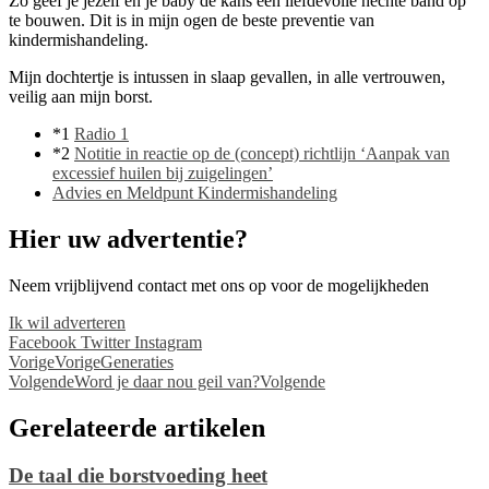
Zo geef je jezelf en je baby de kans een liefdevolle hechte band op
te bouwen. Dit is in mijn ogen de beste preventie van
kindermishandeling.
Mijn dochtertje is intussen in slaap gevallen, in alle vertrouwen,
veilig aan mijn borst.
*1
Radio 1
*2
Notitie in reactie op de (concept) richtlijn ‘Aanpak van
excessief huilen bij zuigelingen’
Advies en Meldpunt Kindermishandeling
Hier uw advertentie?
Neem vrijblijvend contact met ons op voor de mogelijkheden
Ik wil adverteren
Facebook
Twitter
Instagram
Vorige
Vorige
Generaties
Volgende
Word je daar nou geil van?
Volgende
Gerelateerde artikelen
De taal die borstvoeding heet