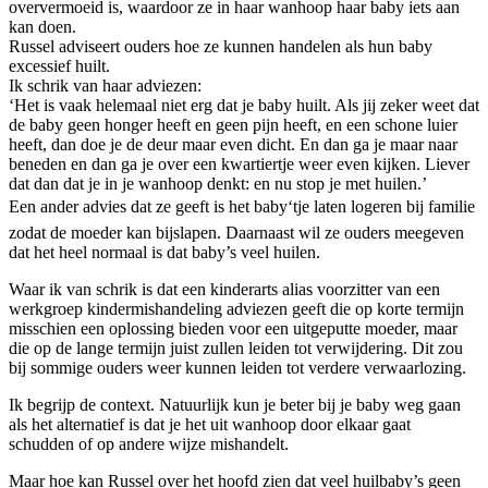
oververmoeid is, waardoor ze in haar wanhoop haar baby iets aan
kan doen.
Russel adviseert ouders hoe ze kunnen handelen als hun baby
excessief huilt.
Ik schrik van haar adviezen:
‘Het is vaak helemaal niet erg dat je baby huilt. Als jij zeker weet dat
de baby geen honger heeft en geen pijn heeft, en een schone luier
heeft, dan doe je de deur maar even dicht. En dan ga je maar naar
beneden en dan ga je over een kwartiertje weer even kijken. Liever
dat dan dat je in je wanhoop denkt: en nu stop je met huilen.’
Een ander advies dat ze geeft is het baby‘tje laten logeren bij familie
zodat de moeder kan bijslapen. Daarnaast wil ze ouders meegeven
dat het heel normaal is dat baby’s veel huilen.
Waar ik van schrik is dat een kinderarts alias voorzitter van een
werkgroep kindermishandeling adviezen geeft die op korte termijn
misschien een oplossing bieden voor een uitgeputte moeder, maar
die op de lange termijn juist zullen leiden tot verwijdering. Dit zou
bij sommige ouders weer kunnen leiden tot verdere verwaarlozing.
Ik begrijp de context. Natuurlijk kun je beter bij je baby weg gaan
als het alternatief is dat je het uit wanhoop door elkaar gaat
schudden of op andere wijze mishandelt.
Maar hoe kan Russel over het hoofd zien dat veel huilbaby’s geen