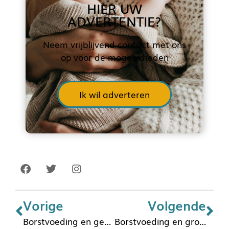
HIER UW
ADVERTENTIE?
Neem vrijblijvend contact met ons
op voor de mogelijkheden
Ik wil adverteren
Vorige
Volgende
Borstvoeding en geneesmiddelen
Borstvoeding en groeicurves [1]: meten is weten