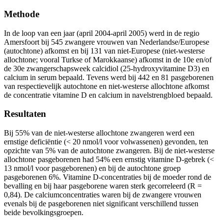
Methode
In de loop van een jaar (april 2004-april 2005) werd in de regio
Amersfoort bij 545 zwangere vrouwen van Nederlandse/Europese
(autochtone) afkomst en bij 131 van niet-Europese (niet-westerse
allochtone; vooral Turkse of Marokkaanse) afkomst in de 10e en/of
de 30e zwangerschapsweek calcidiol (25-hydroxyvitamine D3) en
calcium in serum bepaald. Tevens werd bij 442 en 81 pasgeborenen
van respectievelijk autochtone en niet-westerse allochtone afkomst
de concentratie vitamine D en calcium in navelstrengbloed bepaald.
Resultaten
Bij 55% van de niet-westerse allochtone zwangeren werd een
ernstige deficiëntie (< 20 nmol/l voor volwassenen) gevonden, ten
opzichte van 5% van de autochtone zwangeren. Bij de niet-westerse
allochtone pasgeborenen had 54% een ernstig vitamine D-gebrek (<
13 nmol/l voor pasgeborenen) en bij de autochtone groep
pasgeborenen 6%. Vitamine D-concentraties bij de moeder rond de
bevalling en bij haar pasgeborene waren sterk gecorreleerd (R =
0,84). De calciumconcentraties waren bij de zwangere vrouwen
evenals bij de pasgeborenen niet significant verschillend tussen
beide bevolkingsgroepen.