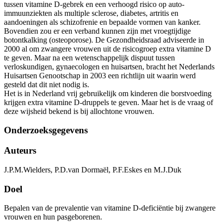
tussen vitamine D-gebrek en een verhoogd risico op auto-
immuunziekten als multiple sclerose, diabetes, artritis en
aandoeningen als schizofrenie en bepaalde vormen van kanker.
Bovendien zou er een verband kunnen zijn met vroegtijdige
botontkalking (osteoporose). De Gezondheidsraad adviseerde in
2000 al om zwangere vrouwen uit de risicogroep extra vitamine D
te geven. Maar na een wetenschappelijk dispuut tussen
verloskundigen, gynaecologen en huisartsen, bracht het Nederlands
Huisartsen Genootschap in 2003 een richtlijn uit waarin werd
gesteld dat dit niet nodig is.
Het is in Nederland vrij gebruikelijk om kinderen die borstvoeding
krijgen extra vitamine D-druppels te geven. Maar het is de vraag of
deze wijsheid bekend is bij allochtone vrouwen.
Onderzoeksgegevens
Auteurs
J.P.M.Wielders, P.D.van Dormaël, P.F.Eskes en M.J.Duk
Doel
Bepalen van de prevalentie van vitamine D-deficiëntie bij zwangere
vrouwen en hun pasgeborenen.