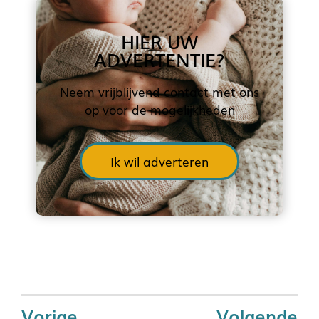
HIER UW
ADVERTENTIE?
Neem vrijblijvend contact met ons
op voor de mogelijkheden
Ik wil adverteren
Vorige
Volgende