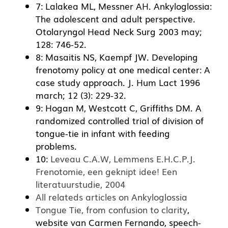
7: Lalakea ML, Messner AH. Ankyloglossia:
The adolescent and adult perspective.
Otolaryngol Head Neck Surg 2003 may;
128: 746-52.
8: Masaitis NS, Kaempf JW. Developing
frenotomy policy at one medical center: A
case study approach. J. Hum Lact 1996
march; 12 (3): 229-32.
9: Hogan M, Westcott C, Griffiths DM. A
randomized controlled trial of division of
tongue-tie in infant with feeding
problems.
10:
Leveau C.A.W, Lemmens E.H.C.P.J.
Frenotomie, een geknipt idee! Een
literatuurstudie, 2004
All relateds articles on Ankyloglossia
Tongue Tie, from confusion to clarity
,
website van Carmen Fernando, speech-