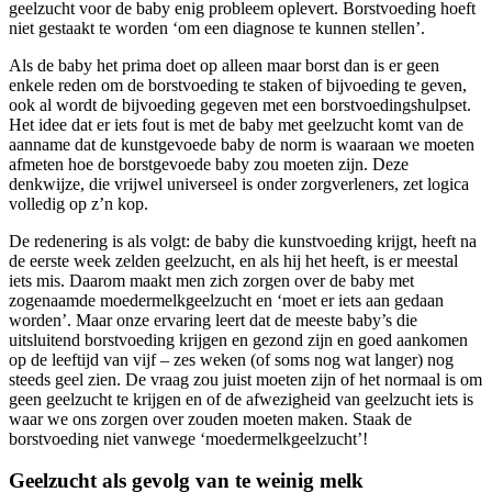
geelzucht voor de baby enig probleem oplevert. Borstvoeding hoeft
niet gestaakt te worden ‘om een diagnose te kunnen stellen’.
Als de baby het prima doet op alleen maar borst dan is er geen
enkele reden om de borstvoeding te staken of bijvoeding te geven,
ook al wordt de bijvoeding gegeven met een borstvoedingshulpset.
Het idee dat er iets fout is met de baby met geelzucht komt van de
aanname dat de kunstgevoede baby de norm is waaraan we moeten
afmeten hoe de borstgevoede baby zou moeten zijn. Deze
denkwijze, die vrijwel universeel is onder zorgverleners, zet logica
volledig op z’n kop.
De redenering is als volgt: de baby die kunstvoeding krijgt, heeft na
de eerste week zelden geelzucht, en als hij het heeft, is er meestal
iets mis. Daarom maakt men zich zorgen over de baby met
zogenaamde moedermelkgeelzucht en ‘moet er iets aan gedaan
worden’. Maar onze ervaring leert dat de meeste baby’s die
uitsluitend borstvoeding krijgen en gezond zijn en goed aankomen
op de leeftijd van vijf – zes weken (of soms nog wat langer) nog
steeds geel zien. De vraag zou juist moeten zijn of het normaal is om
geen geelzucht te krijgen en of de afwezigheid van geelzucht iets is
waar we ons zorgen over zouden moeten maken. Staak de
borstvoeding niet vanwege ‘moedermelkgeelzucht’!
Geelzucht als gevolg van te weinig melk