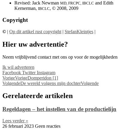
Revised: Jack Newman
and Edith
MD, FRCPC, IBCLC
Kernerman,
, © 2008, 2009
IBCLC
Copyright
©
|
Op dit artikel rust copyright
|
StefanKleintjes
|
Hier uw advertentie?
Neem vrijblijvend contact met ons op voor de mogelijkheden
Ik wil adverteren
Facebook
Twitter
Instagram
Vorige
Vorige
Domperidon [1]
Volgende
De wereld volgens mijn dochter
Volgende
Gerelateerde artikelen
Regeldagen – het instellen van de productielijn
Lees verder »
26 februari 2023
Geen reacties