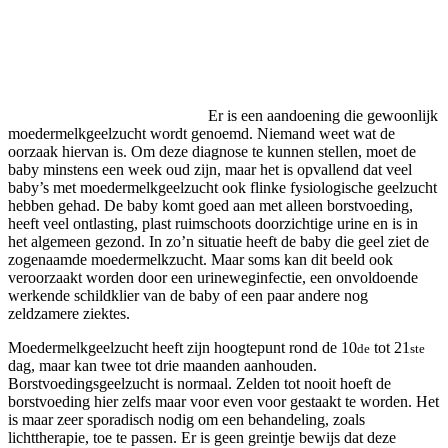
Er is een aandoening die gewoonlijk
moedermelkgeelzucht wordt genoemd. Niemand weet wat de
oorzaak hiervan is. Om deze diagnose te kunnen stellen, moet de
baby minstens een week oud zijn, maar het is opvallend dat veel
baby’s met moedermelkgeelzucht ook flinke fysiologische geelzucht
hebben gehad. De baby komt goed aan met alleen borstvoeding,
heeft veel ontlasting, plast ruimschoots doorzichtige urine en is in
het algemeen gezond. In zo’n situatie heeft de baby die geel ziet de
zogenaamde moedermelkzucht. Maar soms kan dit beeld ook
veroorzaakt worden door een urineweginfectie, een onvoldoende
werkende schildklier van de baby of een paar andere nog
zeldzamere ziektes.
Moedermelkgeelzucht heeft zijn hoogtepunt rond de 10
tot 21
de
ste
dag, maar kan twee tot drie maanden aanhouden.
Borstvoedingsgeelzucht is normaal. Zelden tot nooit hoeft de
borstvoeding hier zelfs maar voor even voor gestaakt te worden. Het
is maar zeer sporadisch nodig om een behandeling, zoals
lichttherapie, toe te passen. Er is geen greintje bewijs dat deze