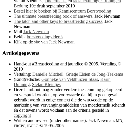
Stefan Kleintjes,
kinderdiëtist
en
lactatiekundige Groningen
Bedum
; 10e druk september 2019
Bestel hier je boeken bij Kenniscentrum Borstvoeding
The ultimate breastfeeding book of answers
, Jack Newman
The latch and other keys to breastfeeding success
, Jack
Newman
Mail
Jack Newman
Bekijk
borstvoedingvideo’s
Kijk op de
site
van Jack Newman
Artikelgegevens
Hand-out #Breastfeeding and jaundice © 2005. Vertaling ©
2010
Vertaling:
Danielle Mitchell
,
Grietje Elsien de Jong-Taekema
(Eind)redactie:
Gonneke van Veldhuizen-Staas
,
Karin
Dunning
,
Stefan Kleintjes
Deze hand-out mag zonder verdere toestemming gekopieerd
en verspreid worden, op voorwaarde dat hij in geen geval
gebruikt wordt in enige context die de
-code op de
WHO
marketing van vervangingsmiddelen van moedermelk schendt
én dat tevens wordt voldaan aan de criteria gesteld in
copyright
Written and revised (under other names): Jack Newman,
MD,
© 1995-2005
FRCPC, IBCLC