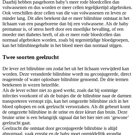
Daarbij hebben pasgeboren baby’s meer rode bloedcellen dan
volwassenen en dus worden er meer cellen tegelijkertijd afgebroken.
Ook verschillen deze cellen van die van volwassenen en leven ze
minder lang. Dit alles betekent dat er meer bilirubine ontstaat in het
lichaam van een pasgeborene dan bij een volwassene. Als de baby
prematuur is, of stress heeft door een moeilijke bevalling, of een
moeder met diabetes heeft, of als er meer rode bloedcellen dan
normaal afgebroken worden, zoals bij tegenstrijdige bloedgroepen,
kan het bilirubinegehalte in het bloed meer dan normaal stijgen.
Twee soorten geelzucht
De lever zet bilirubine om zodat het uit het lichaam verwijderd kan
worden. Deze veranderde bilirubine wordt nu geconjugeerde, direct
reagerende of water oplosbare bilirubine genoemd. De drie termen
betekenen in wezen hetzelfde.
Als de lever echter niet zo goed werkt, zoals dat bij sommige
infecties voorkomt of als de buisjes die de bilirubine naar de darmen
transporteren verstopt zijn, kan het omgezette bilirubine zich in het
bloed ophopen en ook geelzucht veroorzaken. Als dit gebeurt komt
de omgezette bilirubine in de urine en deze kleurt dan bruin. Deze
bruine urine is een belangrijk signaal dat het hier niet om ‘gewone’
geelzucht gaat.
Geelzucht die ontstaat door geconjugeerde bilirubine is altijd
abnormaal, vaak ernstig en de baby moet onmiddellijk grondig