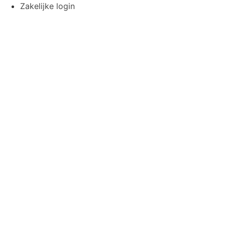
Ga
Zakelijke login
naar
de
inhoud