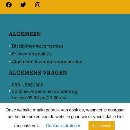
ALGEMEEN
Disclaimer Advertenties
Privacy en cookies
Algemene leveringsvoorwaarden
ALGEMENE VRAGEN
036 – 5361600
op dins-, woens- en donderdag
tussen 09:00 en 12:00 uur
Onze website maakt gebruik van cookies, wanneer je doorgaat
met het bezoeken van de website gaan we er vanuit dat je hier
Ontwikkeling door
Developing
mee instemt.
Cookie instellingen
Accepteren