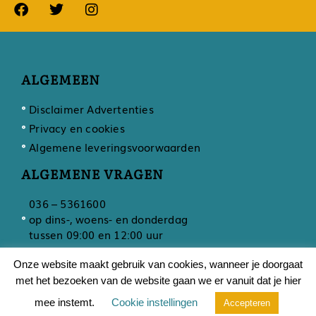
ALGEMEEN
Disclaimer Advertenties
Privacy en cookies
Algemene leveringsvoorwaarden
ALGEMENE VRAGEN
036 – 5361600
op dins-, woens- en donderdag
tussen 09:00 en 12:00 uur
Onze website maakt gebruik van cookies, wanneer je doorgaat
met het bezoeken van de website gaan we er vanuit dat je hier
Ontwikkeling door
Developing
mee instemt.
Cookie instellingen
Accepteren