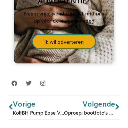
ADVERTENTIE?
Neem vrijblijvend contact met ons
op voor de mogelijkheden
Ik wil adverteren
Vorige
Volgende
KolfBH Pump Ease Very Cherry
Oproep: bootfoto’s met borstvoeding gezocht