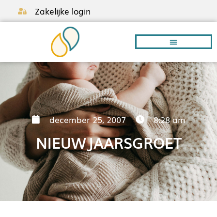
Zakelijke login
Borstvoeding A-Z
december 25, 2007
8:28 am
NIEUWJAARSGROET