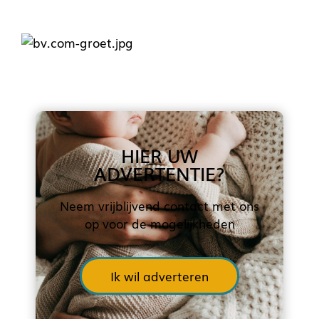
HIER UW
ADVERTENTIE?
Neem vrijblijvend contact met ons
op voor de mogelijkheden
Ik wil adverteren