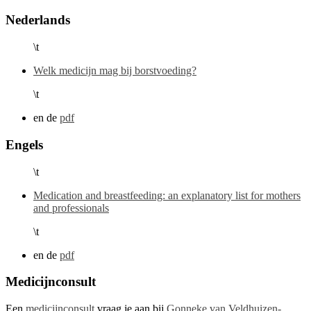
Nederlands
\t
Welk medicijn mag bij borstvoeding?
\t
en de
pdf
Engels
\t
Medication and breastfeeding: an explanatory list for mothers
and professionals
\t
en de
pdf
Medicijnconsult
Een
medicijnconsult
vraag je aan bij
Gonneke van Veldhuizen-