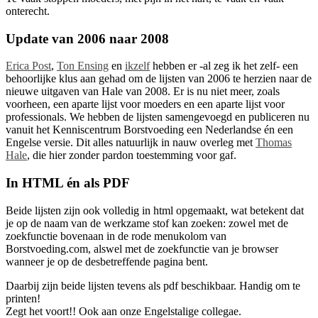
onterecht.
Update van 2006 naar 2008
Erica Post
,
Ton Ensing
en
ikzelf
hebben er -al zeg ik het zelf- een
behoorlijke klus aan gehad om de lijsten van 2006 te herzien naar de
nieuwe uitgaven van Hale van 2008. Er is nu niet meer, zoals
voorheen, een aparte lijst voor moeders en een aparte lijst voor
professionals. We hebben de lijsten samengevoegd en publiceren nu
vanuit het Kenniscentrum Borstvoeding een Nederlandse én een
Engelse versie. Dit alles natuurlijk in nauw overleg met
Thomas
Hale
, die hier zonder pardon toestemming voor gaf.
In HTML én als PDF
Beide lijsten zijn ook volledig in html opgemaakt, wat betekent dat
je op de naam van de werkzame stof kan zoeken: zowel met de
zoekfunctie bovenaan in de rode menukolom van
Borstvoeding.com, alswel met de zoekfunctie van je browser
wanneer je op de desbetreffende pagina bent.
Daarbij zijn beide lijsten tevens als pdf beschikbaar. Handig om te
printen!
Zegt het voort!! Ook aan onze Engelstalige collegae.