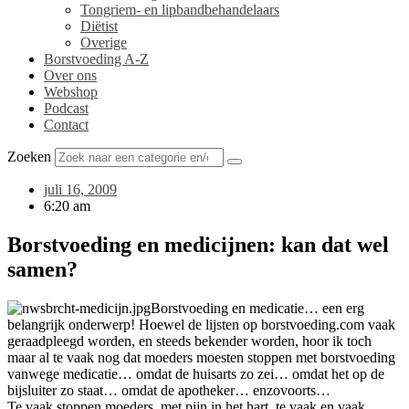
Tongriem- en lipbandbehandelaars
Diëtist
Overige
Borstvoeding A-Z
Over ons
Webshop
Podcast
Contact
Zoeken
juli 16, 2009
6:20 am
Borstvoeding en medicijnen: kan dat wel
samen?
Borstvoeding en medicatie… een erg
belangrijk onderwerp! Hoewel de lijsten op borstvoeding.com vaak
geraadpleegd worden, en steeds bekender worden, hoor ik toch
maar al te vaak nog dat moeders moesten stoppen met borstvoeding
vanwege medicatie… omdat de huisarts zo zei… omdat het op de
bijsluiter zo staat… omdat de apotheker… enzovoorts…
Te vaak stoppen moeders, met pijn in het hart, te vaak en vaak