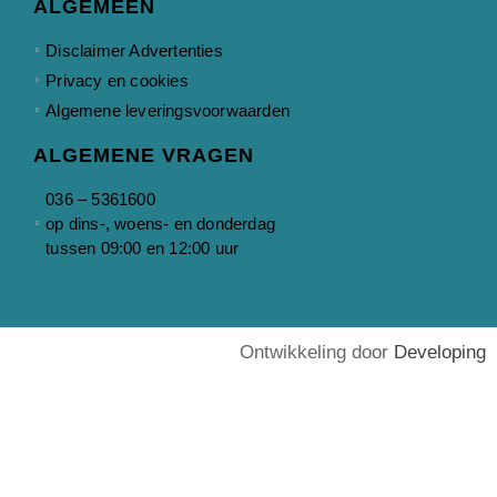
ALGEMEEN
Disclaimer Advertenties
Privacy en cookies
Algemene leveringsvoorwaarden
ALGEMENE VRAGEN
036 – 5361600
op dins-, woens- en donderdag
tussen 09:00 en 12:00 uur
Ontwikkeling door
Developing