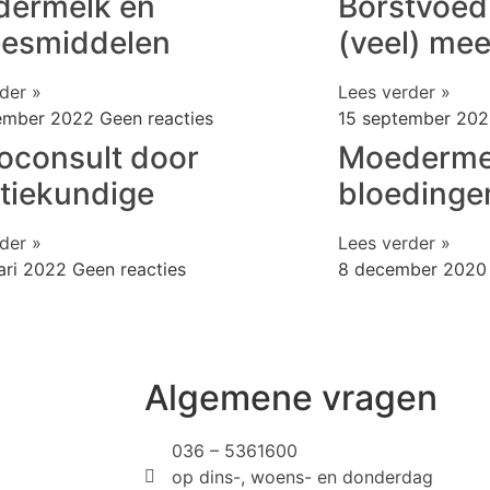
ermelk en
Borstvoed
esmiddelen
(veel) mee
der »
Lees verder »
ember 2022
Geen reacties
15 september 20
oconsult door
Moedermel
atiekundige
bloedinge
der »
Lees verder »
uari 2022
Geen reacties
8 december 202
Algemene vragen
036 – 5361600
op dins-, woens- en donderdag