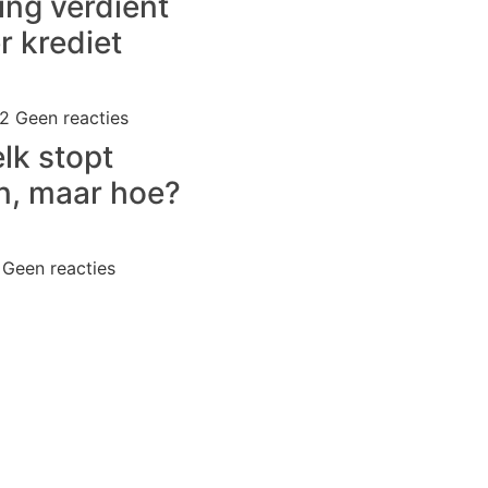
ing verdient
r krediet
22
Geen reacties
k stopt
n, maar hoe?
0
Geen reacties