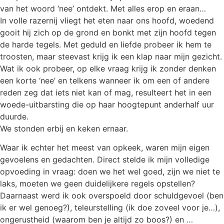
van het woord ‘nee’ ontdekt. Met alles erop en eraan…
In volle razernij vliegt het eten naar ons hoofd, woedend
gooit hij zich op de grond en bonkt met zijn hoofd tegen
de harde tegels. Met geduld en liefde probeer ik hem te
troosten, maar steevast krijg ik een klap naar mijn gezicht.
Wat ik ook probeer, op elke vraag krijg ik zonder denken
een korte ‘nee’ en telkens wanneer ik om een of andere
reden zeg dat iets niet kan of mag, resulteert het in een
woede-uitbarsting die op haar hoogtepunt anderhalf uur
duurde.
We stonden erbij en keken ernaar.
Waar ik echter het meest van opkeek, waren mijn eigen
gevoelens en gedachten. Direct stelde ik mijn volledige
opvoeding in vraag: doen we het wel goed, zijn we niet te
laks, moeten we geen duidelijkere regels opstellen?
Daarnaast werd ik ook overspoeld door schuldgevoel (ben
ik er wel genoeg?), teleurstelling (ik doe zoveel voor je…),
ongerustheid (waarom ben je altijd zo boos?) en …