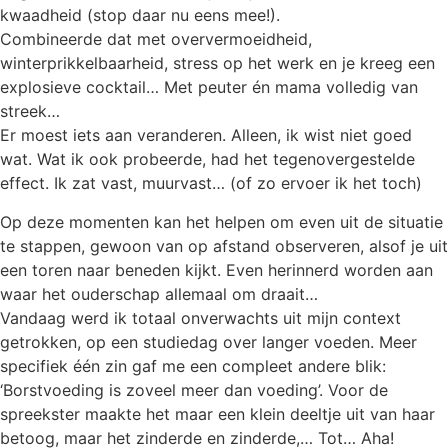
kwaadheid (stop daar nu eens mee!).
Combineerde dat met oververmoeidheid,
winterprikkelbaarheid, stress op het werk en je kreeg een
explosieve cocktail… Met peuter én mama volledig van
streek…
Er moest iets aan veranderen. Alleen, ik wist niet goed
wat. Wat ik ook probeerde, had het tegenovergestelde
effect. Ik zat vast, muurvast… (of zo ervoer ik het toch)
Op deze momenten kan het helpen om even uit de situatie
te stappen, gewoon van op afstand observeren, alsof je uit
een toren naar beneden kijkt. Even herinnerd worden aan
waar het ouderschap allemaal om draait…
Vandaag werd ik totaal onverwachts uit mijn context
getrokken, op een studiedag over langer voeden. Meer
specifiek één zin gaf me een compleet andere blik:
‘Borstvoeding is zoveel meer dan voeding’. Voor de
spreekster maakte het maar een klein deeltje uit van haar
betoog, maar het zinderde en zinderde,… Tot… Aha!