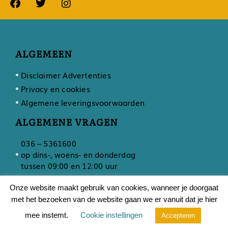
ALGEMEEN
Disclaimer Advertenties
Privacy en cookies
Algemene leveringsvoorwaarden
ALGEMENE VRAGEN
036 – 5361600
op dins-, woens- en donderdag
tussen 09:00 en 12:00 uur
Onze website maakt gebruik van cookies, wanneer je doorgaat
met het bezoeken van de website gaan we er vanuit dat je hier
Ontwikkeling door
Developing
mee instemt.
Cookie instellingen
Accepteren