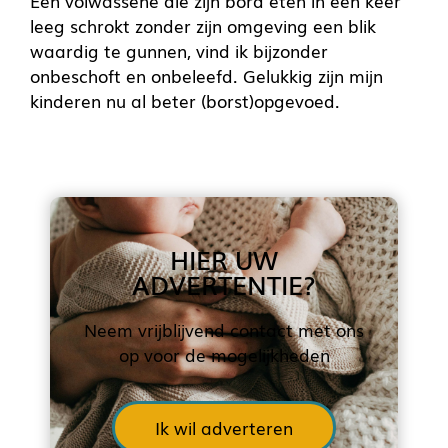
Een volwassene die zijn bord eten in één keer
leeg schrokt zonder zijn omgeving een blik
waardig te gunnen, vind ik bijzonder
onbeschoft en onbeleefd. Gelukkig zijn mijn
kinderen nu al beter (borst)opgevoed.
HIER UW
ADVERTENTIE?
Neem vrijblijvend contact met ons
op voor de mogelijkheden
Ik wil adverteren