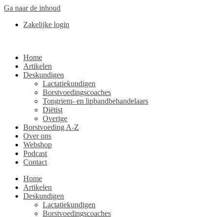
Ga naar de inhoud
Zakelijke login
Home
Artikelen
Deskundigen
Lactatiekundigen
Borstvoedingscoaches
Tongriem- en lipbandbehandelaars
Diëtist
Overige
Borstvoeding A-Z
Over ons
Webshop
Podcast
Contact
Home
Artikelen
Deskundigen
Lactatiekundigen
Borstvoedingscoaches