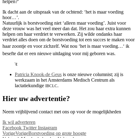
helpen?’
Ik dacht aan de uitspraak van de ochtend: ‘het is maar voeding
hoor…’.
Natuurlijk is borstvoeding niet ‘alleen maar voeding’. Juist voor
deze vrouw was het veel meer dan dat. Het zou haar extra kunnen
helpen om haar verdriet te verwerken. Zij wilde ondanks haar
verdriet alles doen om de borstvoeding tot een succes te maken voor
haar zoontje en voor zichzelf. Wat nou ‘het is maar voeding…‘ ik
besefte dat er een nieuwe uitdaging voor mij geboren was.
\t
Patricia Knook-de Geus
is onze nieuwe columnist; zij is
werkzaam in het Amsterdams Medisch Centrum als
lactatiekundige
.
IBCLC
Hier uw advertentie?
Neem vrijblijvend contact met ons op voor de mogelijkheden
Ik wil adverteren
Facebook
Twitter
Instagram
Vorige
Vorige
Borstvoeding op grote hoogte