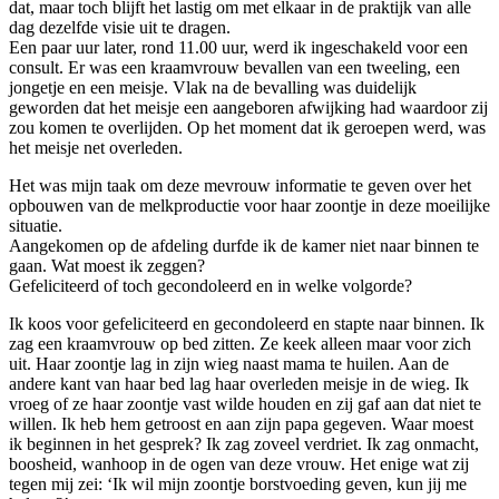
dat, maar toch blijft het lastig om met elkaar in de praktijk van alle
dag dezelfde visie uit te dragen.
Een paar uur later, rond 11.00 uur, werd ik ingeschakeld voor een
consult. Er was een kraamvrouw bevallen van een tweeling, een
jongetje en een meisje. Vlak na de bevalling was duidelijk
geworden dat het meisje een aangeboren afwijking had waardoor zij
zou komen te overlijden. Op het moment dat ik geroepen werd, was
het meisje net overleden.
Het was mijn taak om deze mevrouw informatie te geven over het
opbouwen van de melkproductie voor haar zoontje in deze moeilijke
situatie.
Aangekomen op de afdeling durfde ik de kamer niet naar binnen te
gaan. Wat moest ik zeggen?
Gefeliciteerd of toch gecondoleerd en in welke volgorde?
Ik koos voor gefeliciteerd en gecondoleerd en stapte naar binnen. Ik
zag een kraamvrouw op bed zitten. Ze keek alleen maar voor zich
uit. Haar zoontje lag in zijn wieg naast mama te huilen. Aan de
andere kant van haar bed lag haar overleden meisje in de wieg. Ik
vroeg of ze haar zoontje vast wilde houden en zij gaf aan dat niet te
willen. Ik heb hem getroost en aan zijn papa gegeven. Waar moest
ik beginnen in het gesprek? Ik zag zoveel verdriet. Ik zag onmacht,
boosheid, wanhoop in de ogen van deze vrouw. Het enige wat zij
tegen mij zei: ‘Ik wil mijn zoontje borstvoeding geven, kun jij me