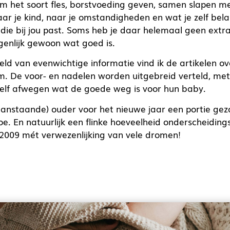
m het soort fles, borstvoeding geven, samen slapen me
aar je kind, naar je omstandigheden en wat je zelf bela
die bij jou past. Soms heb je daar helemaal geen extra
igenlijk gewoon wat goed is.
ld van evenwichtige informatie vind ik de artikelen o
m. De voor- en nadelen worden uitgebreid verteld, me
elf afwegen wat de goede weg is voor hun baby.
aanstaande) ouder voor het nieuwe jaar een portie ge
oe. En natuurlijk een flinke hoeveelheid onderscheidin
2009 mét verwezenlijking van vele dromen!