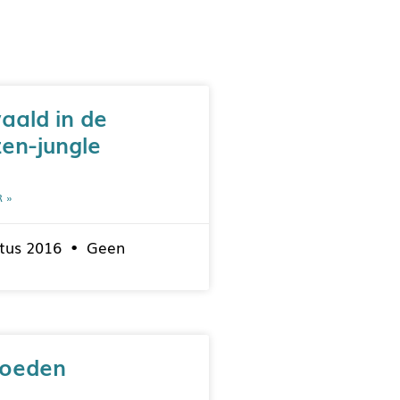
aald in de
en-jungle
R »
tus 2016
Geen
voeden