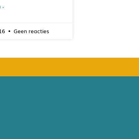
R »
016
Geen reacties