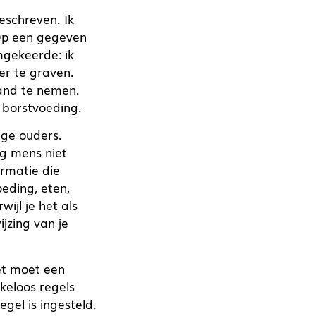
eschreven. Ik
 Op een gegeven
mgekeerde: ik
er te graven.
tand te nemen.
n borstvoeding.
nge ouders.
ig mens niet
ormatie die
eding, eten,
ijl je het als
jzing van je
het moet een
keloos regels
egel is ingesteld.