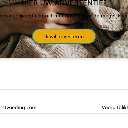
HIER UW ADVERTENTIE?
em vrijblijvend contact met ons op voor de mogelijkhe
Ik wil adverteren
orstvoeding.com
Vooruitblik