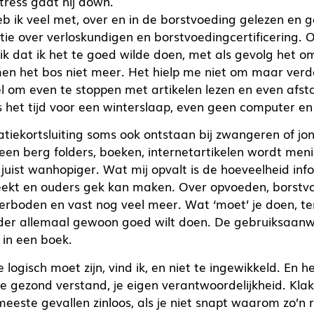
 stress gaat hij down.
heb ik veel met, over en in de borstvoeding gelezen en g
ptie over verloskundigen en borstvoedingcertificering.
 dat ik het te goed wilde doen, met als gevolg het o
en het bos niet meer. Het hielp me niet om maar verd
wel om even te stoppen met artikelen lezen en even afs
is het tijd voor een winterslaap, even geen computer e
matiekortsluiting soms ook ontstaan bij zwangeren of jo
een berg folders, boeken, internetartikelen wordt men
 juist wanhopiger. Wat mij opvalt is de hoeveelheid inf
eekt en ouders gek kan maken. Over opvoeden, borstvo
boden en vast nog veel meer. Wat ‘moet’ je doen, terw
er allemaal gewoon goed wilt doen. De gebruiksaanwi
t in een boek.
logisch moet zijn, vind ik, en niet te ingewikkeld. En 
e gezond verstand, je eigen verantwoordelijkheid. Klak
meeste gevallen zinloos, als je niet snapt waarom zo’n r