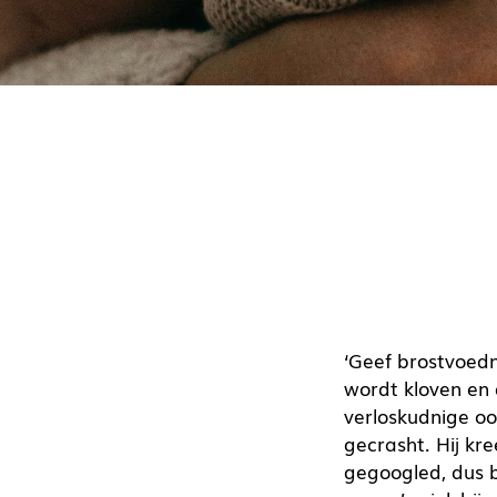
‘Geef brostvoedn
wordt kloven en d
verloskudnige o
gecrasht. Hij kr
gegoogled, dus b