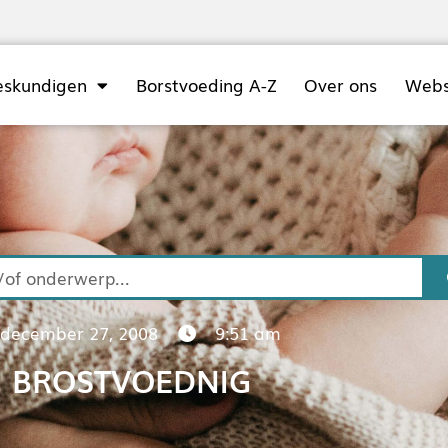
eskundigen
Borstvoeding A-Z
Over ons
Web
december 27, 2008
9:51 am
BROSTVOEDNIG