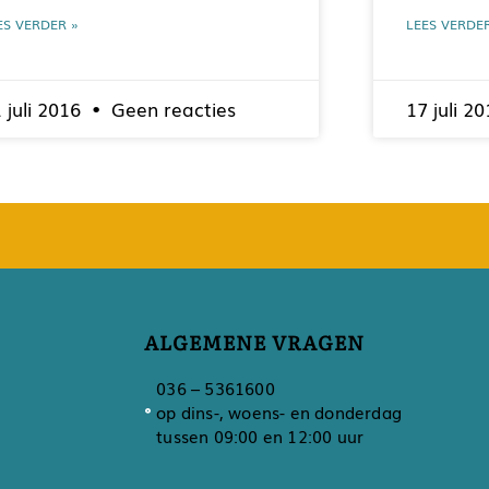
ES VERDER »
LEES VERDE
 juli 2016
Geen reacties
17 juli 2
ALGEMENE VRAGEN
036 – 5361600
op dins-, woens- en donderdag
tussen 09:00 en 12:00 uur