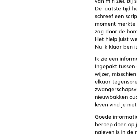
van m’n ziel, bij
De laatste tijd 
schreef een scri
moment merkte ik
zag door de bom
Het hielp juist 
Nu ik klaar ben 
Ik zie een infor
Ingepakt tussen 
wijzer, misschien
elkaar tegenspr
zwangerschapsver
nieuwbakken oud
leven vind je nie
Goede informatie 
beroep doen op j
naleven is in de 