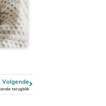
den
Volgende
kende terugblik