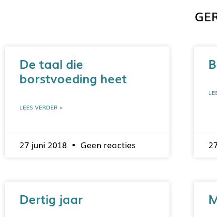
GER
De taal die
B
borstvoeding heet
LE
LEES VERDER »
27 juni 2018
Geen reacties
2
Dertig jaar
M