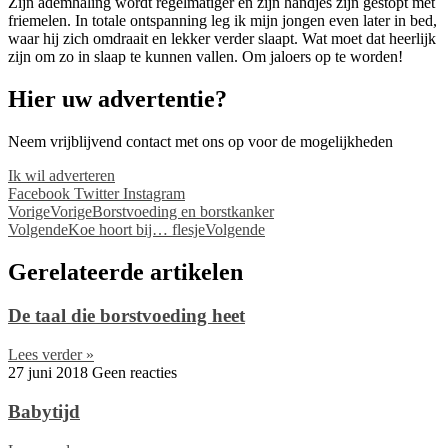
Zijn ademhaling wordt regelmatiger en zijn handjes zijn gestopt met
friemelen. In totale ontspanning leg ik mijn jongen even later in bed,
waar hij zich omdraait en lekker verder slaapt. Wat moet dat heerlijk
zijn om zo in slaap te kunnen vallen. Om jaloers op te worden!
Hier uw advertentie?
Neem vrijblijvend contact met ons op voor de mogelijkheden
Ik wil adverteren
Facebook
Twitter
Instagram
Vorige
Vorige
Borstvoeding en borstkanker
Volgende
Koe hoort bij… flesje
Volgende
Gerelateerde artikelen
De taal die borstvoeding heet
Lees verder »
27 juni 2018
Geen reacties
Babytijd