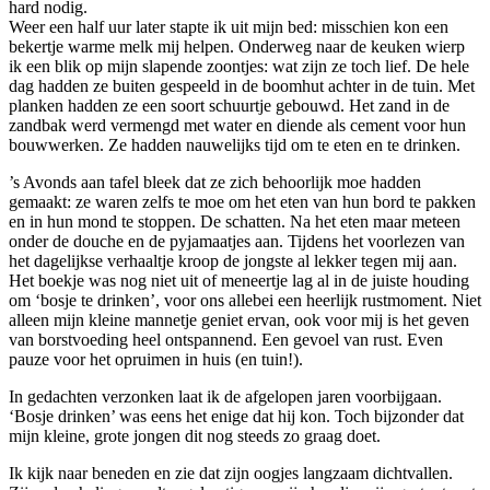
hard nodig.
Weer een half uur later stapte ik uit mijn bed: misschien kon een
bekertje warme melk mij helpen. Onderweg naar de keuken wierp
ik een blik op mijn slapende zoontjes: wat zijn ze toch lief. De hele
dag hadden ze buiten gespeeld in de boomhut achter in de tuin. Met
planken hadden ze een soort schuurtje gebouwd. Het zand in de
zandbak werd vermengd met water en diende als cement voor hun
bouwwerken. Ze hadden nauwelijks tijd om te eten en te drinken.
’s Avonds aan tafel bleek dat ze zich behoorlijk moe hadden
gemaakt: ze waren zelfs te moe om het eten van hun bord te pakken
en in hun mond te stoppen. De schatten. Na het eten maar meteen
onder de douche en de pyjamaatjes aan. Tijdens het voorlezen van
het dagelijkse verhaaltje kroop de jongste al lekker tegen mij aan.
Het boekje was nog niet uit of meneertje lag al in de juiste houding
om ‘bosje te drinken’, voor ons allebei een heerlijk rustmoment. Niet
alleen mijn kleine mannetje geniet ervan, ook voor mij is het geven
van borstvoeding heel ontspannend. Een gevoel van rust. Even
pauze voor het opruimen in huis (en tuin!).
In gedachten verzonken laat ik de afgelopen jaren voorbijgaan.
‘Bosje drinken’ was eens het enige dat hij kon. Toch bijzonder dat
mijn kleine, grote jongen dit nog steeds zo graag doet.
Ik kijk naar beneden en zie dat zijn oogjes langzaam dichtvallen.