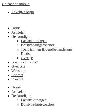
Ga naar de inhoud
Zakelijke login
Home
Artikelen
Deskundigen
Lactatiekundigen
Borstvoedingscoaches
Tongriem- en lipbandbehandelaars
Diëtist
Overige
Borstvoeding A-Z
Over ons
Webshop
Podcast
Contact
Home
Artikelen
Deskundigen
Lactatiekundigen
Borstvoedingscoaches