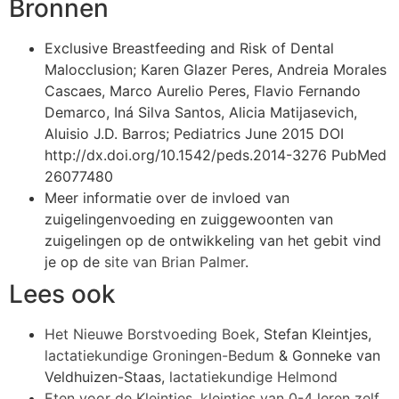
Bronnen
Exclusive Breastfeeding and Risk of Dental
Malocclusion; Karen Glazer Peres, Andreia Morales
Cascaes, Marco Aurelio Peres, Flavio Fernando
Demarco, Iná Silva Santos, Alicia Matijasevich,
Aluisio J.D. Barros; Pediatrics June 2015 DOI
http://dx.doi.org/10.1542/peds.2014-3276 PubMed
26077480
Meer informatie over de invloed van
zuigelingenvoeding en zuiggewoonten van
zuigelingen op de ontwikkeling van het gebit vind
je op de
site van Brian Palmer
.
Lees ook
Het Nieuwe Borstvoeding Boek
, Stefan Kleintjes,
lactatiekundige Groningen-Bedum
& Gonneke van
Veldhuizen-Staas,
lactatiekundige Helmond
Eten voor de Kleintjes, kleintjes van 0-4 leren zelf