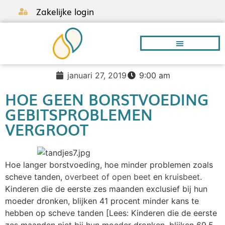
Zakelijke login
januari 27, 2019
9:00 am
Borstvoeding A-Z
HOE GEEN BORSTVOEDING
GEBITSPROBLEMEN
VERGROOT
Hoe langer borstvoeding, hoe minder problemen zoals
scheve tanden,
overbeet of open beet
en
kruisbeet
.
Kinderen die de eerste zes maanden exclusief bij hun
moeder dronken, blijken 41 procent minder kans te
hebben op scheve tanden [Lees: Kinderen die de eerste
zes maanden niet bij hun moeder dronken, blijken 69,5