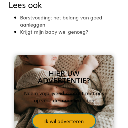
Lees ook
Borstvoeding: het belang van goed
aanleggen
Krijgt mijn baby wel genoeg?
HIER UW
ADVERTENTIE?
Neem vrijblijvend contact met ons
op voor de mogelijkheden
Ik wil adverteren