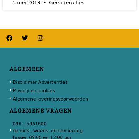
5 mei 2019
Geen reacties
ALGEMEEN
Disclaimer Advertenties
Privacy en cookies
Algemene leveringsvoorwaarden
ALGEMENE VRAGEN
036 – 5361600
op dins-, woens- en donderdag
tussen 09:00 en 12:00 uur