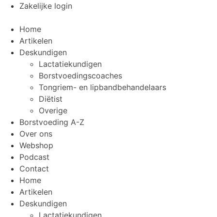
Ga
Zakelijke login
naar
de
Home
inhoud
Artikelen
Deskundigen
Lactatiekundigen
Borstvoedingscoaches
Tongriem- en lipbandbehandelaars
Diëtist
Overige
Borstvoeding A-Z
Over ons
Webshop
Podcast
Contact
Home
Artikelen
Deskundigen
Lactatiekundigen