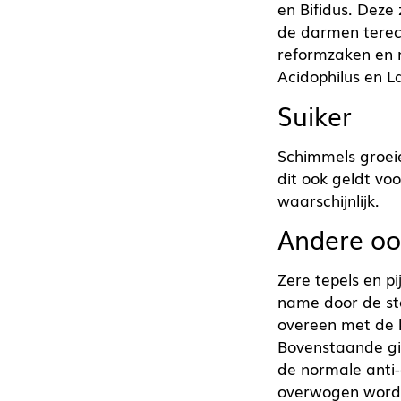
en Bifidus. Deze 
de darmen terech
reformzaken en n
Acidophilus en L
Suiker
Schimmels groei
dit ook geldt vo
waarschijnlijk.
Andere oo
Zere tepels en p
name door de sta
overeen met de 
Bovenstaande gi
de normale anti-
overwogen word