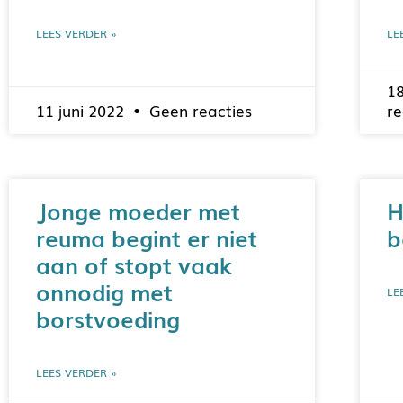
LEES VERDER »
LE
1
11 juni 2022
Geen reacties
re
Jonge moeder met
H
reuma begint er niet
b
aan of stopt vaak
onnodig met
LE
borstvoeding
LEES VERDER »