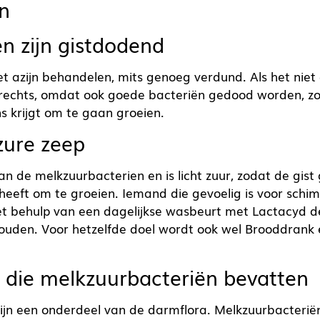
n
n zijn gistdodend
et azijn behandelen, mits genoeg verdund. Als het nie
erechts, omdat ook goede bacteriën gedood worden, zo
ns krijgt om te gaan groeien.
zure zeep
an de melkzuurbacterien en is licht zuur, zodat de gist
eft om te groeien. Iemand die gevoelig is voor schim
et behulp van een dagelijkse wasbeurt met Lactacyd 
houden. Voor hetzelfde doel wordt ook wel Brooddrank
 die melkzuurbacteriën bevatten
ijn een onderdeel van de darmflora. Melkzuurbacteriën 