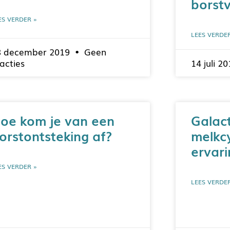
borstv
ES VERDER »
LEES VERDE
8 december 2019
Geen
acties
14 juli 2
oe kom je van een
Galac
orstontsteking af?
melkc
ervar
ES VERDER »
LEES VERDE