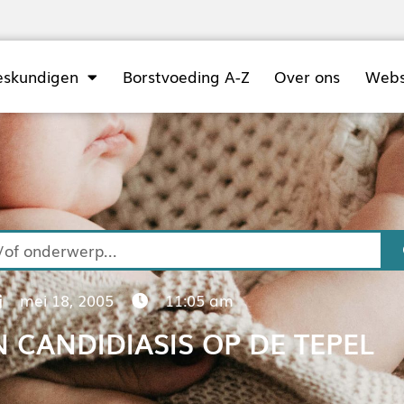
eskundigen
Borstvoeding A-Z
Over ons
Web
mei 18, 2005
11:05 am
 CANDIDIASIS OP DE TEPEL