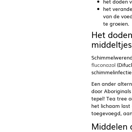
het doden v
het verande
van de voed
te groeien.
Het doden 
middeltjes
Schimmelwerende 
fluconazol
(Difuc
schimmelinfectie
Een ander alterna
door Aboriginals
tepel! Tea tree o
het lichaam last
toegevoegd, aan
Middelen 