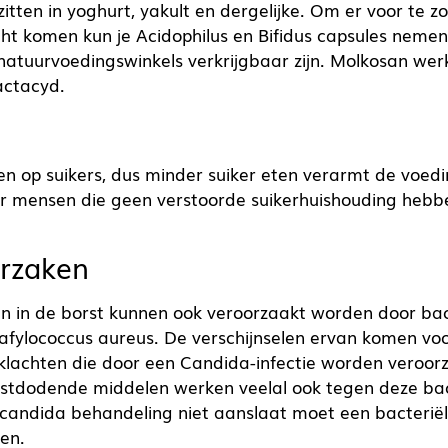
zitten in yoghurt, yakult en dergelijke. Om er voor te z
t komen kun je Acidophilus en Bifidus capsules nemen,
atuurvoedingswinkels verkrijgbaar zijn. Molkosan werk
actacyd.
en op suikers, dus minder suiker eten verarmt de voe
or mensen die geen verstoorde suikerhuishouding hebben
rzaken
ijn in de borst kunnen ook veroorzaakt worden door ba
fylococcus aureus. De verschijnselen ervan komen voo
klachten die door een Candida-infectie worden veroor
stdodende middelen werken veelal ook tegen deze bac
candida behandeling niet aanslaat moet een bacteriële
en.