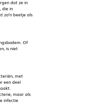
orgen dat ze in
 die in
t zo’n beetje als
dingsbodem. Of
, is niet
cteriën, met
r een deel
zaakt.
terie, maar als
 infectie