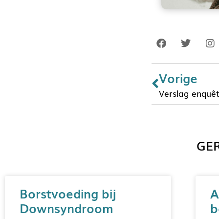
Vorige
Verslag enquê
GER
Borstvoeding bij
A
Downsyndroom
b