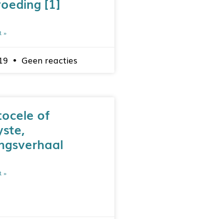
oeding [1]
R »
019
Geen reacties
tocele of
yste,
ingsverhaal
R »