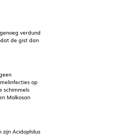
t genoeg verdund
dat de gist dan
 geen
melinfecties op
de schimmels
 en Molkosan
zijn Acidophilus