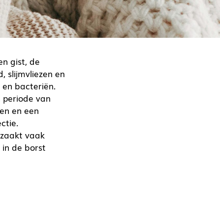
n gist, de
, slijmvliezen en
 en bacteriën.
n periode van
ien en een
ctie.
rzaakt vaak
 in de borst