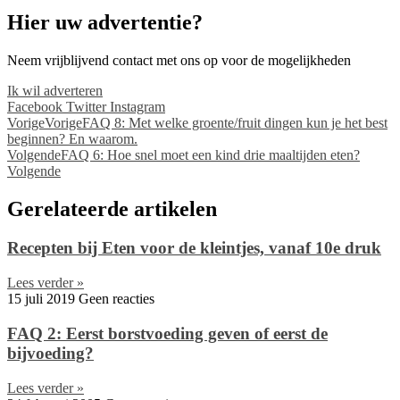
Hier uw advertentie?
Neem vrijblijvend contact met ons op voor de mogelijkheden
Ik wil adverteren
Facebook
Twitter
Instagram
Vorige
Vorige
FAQ 8: Met welke groente/fruit dingen kun je het best
beginnen? En waarom.
Volgende
FAQ 6: Hoe snel moet een kind drie maaltijden eten?
Volgende
Gerelateerde artikelen
Recepten bij Eten voor de kleintjes, vanaf 10e druk
Lees verder »
15 juli 2019
Geen reacties
FAQ 2: Eerst borstvoeding geven of eerst de
bijvoeding?
Lees verder »