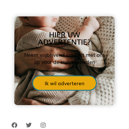
HIER UW
ADVERTENTIE?
Neem vrijblijvend contact met ons
op voor de mogelijkheden
Ik wil adverteren