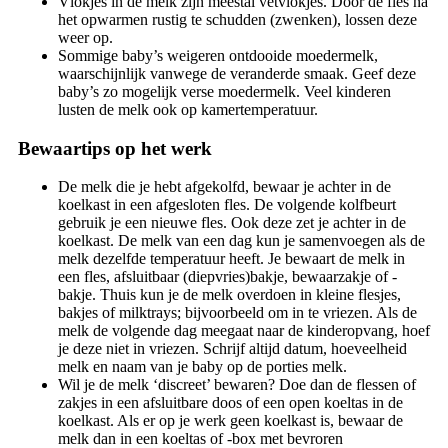
Vlokjes in de melk zijn meestal vetvlokjes. Door de fles na
het opwarmen rustig te schudden (zwenken), lossen deze
weer op.
Sommige baby’s weigeren ontdooide moedermelk,
waarschijnlijk vanwege de veranderde smaak. Geef deze
baby’s zo mogelijk verse moedermelk. Veel kinderen
lusten de melk ook op kamertemperatuur.
Bewaartips op het werk
De melk die je hebt afgekolfd, bewaar je achter in de
koelkast in een afgesloten fles. De volgende kolfbeurt
gebruik je een nieuwe fles. Ook deze zet je achter in de
koelkast. De melk van een dag kun je samenvoegen als de
melk dezelfde temperatuur heeft. Je bewaart de melk in
een fles, afsluitbaar (diepvries)bakje, bewaarzakje of -
bakje. Thuis kun je de melk overdoen in kleine flesjes,
bakjes of milktrays; bijvoorbeeld om in te vriezen. Als de
melk de volgende dag meegaat naar de kinderopvang, hoef
je deze niet in vriezen. Schrijf altijd datum, hoeveelheid
melk en naam van je baby op de porties melk.
Wil je de melk ‘discreet’ bewaren? Doe dan de flessen of
zakjes in een afsluitbare doos of een open koeltas in de
koelkast. Als er op je werk geen koelkast is, bewaar de
melk dan in een koeltas of -box met bevroren