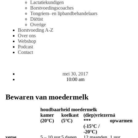
Lactatiekundigen
Borstvoedingscoaches
Tongriem- en lipbandbehandelaars
Diëtist
Overige
Borstvoeding A-Z
Over ons
Webshop
Podcast
Contact
mei 30, 2017
10:00 am
Bewaren van moedermelk
houdbaarheid moedermelk
kamer
koelkast
(diep)vriezer
ná
(20°C)
(5°C)
***
opwarmen
(-15°C /
-20°C)
verse
5 – 10 uur
5 dagen
12 maanden
1 uur