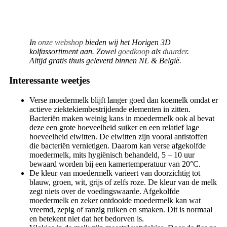
In
onze webshop
bieden wij het Horigen 3D
kolfassortiment aan. Zowel
goedkoop
als
duurder
.
Altijd gratis thuis geleverd binnen NL & België.
Interessante weetjes
Verse moedermelk blijft langer goed dan koemelk omdat er
actieve ziektekiembestrijdende elementen in zitten.
Bacteriën maken weinig kans in moedermelk ook al bevat
deze een grote hoeveelheid suiker en een relatief lage
hoeveelheid eiwitten. De eiwitten zijn vooral antistoffen
die bacteriën vernietigen. Daarom kan verse afgekolfde
moedermelk, mits hygiënisch behandeld, 5 – 10 uur
bewaard worden bij een kamertemperatuur van 20°C.
De kleur van moedermelk varieert van doorzichtig tot
blauw, groen, wit, grijs of zelfs roze. De kleur van de melk
zegt niets over de voedingswaarde. Afgekolfde
moedermelk en zeker ontdooide moedermelk kan wat
vreemd, zepig of ranzig ruiken en smaken. Dit is normaal
en betekent niet dat het bedorven is.