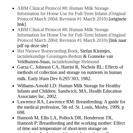
ABM Clinical Protocol #8: Human Milk Storage
Information for Home Use for Full-Term Infants (Original
Protocol March 2004; Revision #1 March 2010)
[originele
link]
ABM Clinical Protocol #8: Human Milk Storage
Information for Home Use for Full-Term Infants (Original
Protocol March 2004; Revision #1 March 2010)
[link naar
pdf op deze site]
Het Nieuwe Borstvoeding Boek
, Stefan Kleintjes,
lactatiekundige Groningen-Bedum
& Gonneke van
Veldhuizen-Staas,
lactatiekundige Helmond
Garza C, Johnson CA, Harrist R, Nichols BL: Effects of
methods of collection and storage on nutrients in human
milk. Early Hum Dev 6:295‘303, 1982.
Williams-Arnold LD: Human Milk Storage for Healthy
Infants and Children. Sandwich, MA, Health Education
Associates Inc, 2002.
Lawrence RA, Lawrence RM: Breastfeeding: A guide for
the medical profession, 5th ed. St. Louis, Mosby, 1999, p
698.
Hamosh M, Ellis LA, Pollock DR, Henderson TR,
Hamosh P: Breastfeeding and the working mother: Effect
of time and temperature of short-term storage on