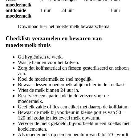
moedermelk
ontdooide
1 uur
24 uur
1 uur
moedermelk
Download
hier
het moedermelk bewaarschema
Checklist: verzamelen en bewaren van
moedermelk thuis
Ga hygiënisch te werk.
Was je handen voor het kolven.
Zorg dat kolfmateriaal en flessen gesteriliseerd en schoon
zijn.
Koel de moedermelk zo snel mogelijk.
Bewaar flessen moedermelk altijd achter in de koelkast.
Vries de melk binnen 24 uur in.
Reserveer een aparte lade in de vriezer voor de
moedermelk.
Geef elk zakje of fles een etiket met daarop de kolfdatum.
Bewaar de melk bij voorkeur in kleine porties van 50 –
120 ml; zodat je niet teveel melk opwarmt.
Vervoer de melk gekoeld, bijvoorbeeld in een koeltas met
koelelementen.
Als moedermelk op een temperatuur van 0 tot 5°C wordt