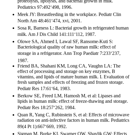
proteolysis, lipolysis, and bacterial growth in milk.
Pediatrics 97:492‘498, 1996.
Meek JY: Breastfeeding in the workplace. Pediatr Clin
North Am 48:461‘474, xvi, 2001.
Sosa R, Barness L: Bacterial growth in refrigerated human
milk. Am J Dis Child 141:111‘112, 1987.
Olowe SA, Ahmed I, Lawal SF, Ransome-Kuti S:
Bacteriological quality of raw human milk: effect of
storage in a refrigerator. Ann Trop Paediatr 7:233‘237,
1987.
Friend BA, Shahani KM, Long CA, Vaughn LA: The
effect of processing and storage on key enzymes, B
vitamins, and lipids of mature human milk. I. Evaluation of
fresh samples and effects of freezing and frozen storage.
Pediatr Res 17:61‘64, 1983.
Berkow SE, Freed LM, Hamosh M, et al: Lipases and
lipids in human milk: effect of freeze-thawing and storage.
Pediatr Res 18:257‘262, 1984.
Quan R, Yang C, Rubinstein S, et al: Effects of microwave
radiation on anti-infective factors in human milk. Pediatrics
89(4 Pt 1):667‘669, 1992.
Sigman M, Burke KI, Swarner OW, Shavlik GW: Effects