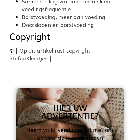
Samenstelling van moedermelk en
voedingsfrequentie
Borstvoeding, meer dan voeding
Doorslapen en borstvoeding
Copyright
©
|
Op dit artikel rust copyright
|
StefanKleintjes
|
HIER UW
ADVERTENTIE?
Neem vrijblijvend contact met ons
op voor de mogelijkheden