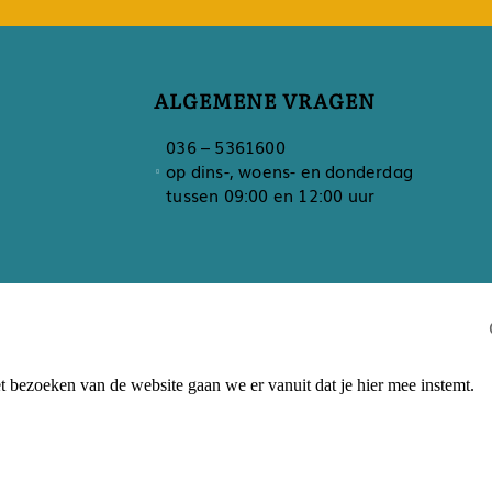
ALGEMENE VRAGEN
036 – 5361600
op dins-, woens- en donderdag
tussen 09:00 en 12:00 uur
 bezoeken van de website gaan we er vanuit dat je hier mee instemt.