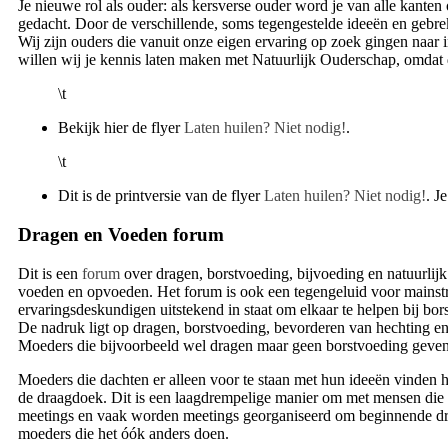
Je nieuwe rol als ouder: als kersverse ouder word je van alle kante
gedacht. Door de verschillende, soms tegengestelde ideeën en gebrek 
Wij zijn ouders die vanuit onze eigen ervaring op zoek gingen naar
willen wij je kennis laten maken met Natuurlijk Ouderschap, omdat 
\t
Bekijk hier de flyer
Laten huilen? Niet nodig!
.
\t
Dit is de printversie van de flyer
Laten huilen? Niet nodig!
. J
Dragen en Voeden forum
Dit is een
forum
over dragen, borstvoeding, bijvoeding en natuurlij
voeden en opvoeden. Het forum is ook een tegengeluid voor mainstre
ervaringsdeskundigen uitstekend in staat om elkaar te helpen bij bo
De nadruk ligt op dragen, borstvoeding, bevorderen van hechting e
Moeders die bijvoorbeeld wel dragen maar geen borstvoeding geven,
Moeders die dachten er alleen voor te staan met hun ideeën vinden 
de draagdoek. Dit is een laagdrempelige manier om met mensen die
meetings en vaak worden meetings georganiseerd om beginnende dra
moeders die het óók anders doen.