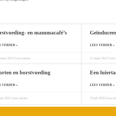
rstvoeding- en mammacafé’s
Geïnduceerd
S VERDER »
LEES VERDER »
bruari 2023
Geen reacties
31 maart 2022
Geen r
orten en borstvoeding
Een luiert
S VERDER »
LEES VERDER »
aart 2021
Geen reacties
19 juli 2020
Geen rea