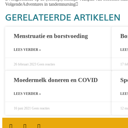
Volgende
Adventures in tandemnursing
GERELATEERDE ARTIKELEN
Menstruatie en borstvoeding
Bo
LEES VERDER »
LEE
26 februari 2023
Geen reacties
17 fe
Moedermelk doneren en COVID
Sp
LEES VERDER »
LEE
16 juni 2021
Geen reacties
12 m