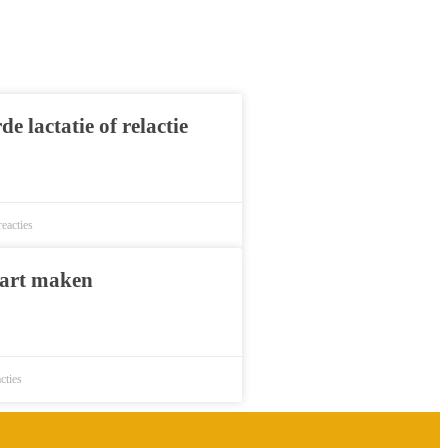
e lactatie of relactie
eacties
aart maken
cties