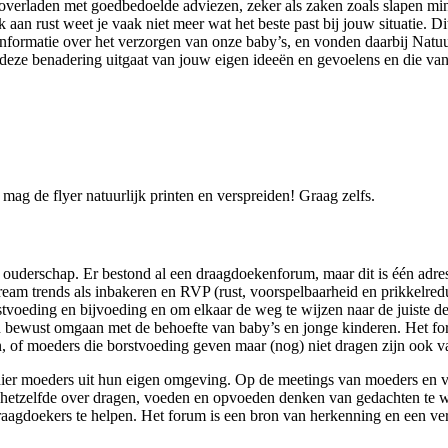
n overladen met goedbedoelde adviezen, zeker als zaken zoals slapen mi
aan rust weet je vaak niet meer wat het beste past bij jouw situatie. D
 informatie over het verzorgen van onze baby’s, en vonden daarbij Natu
deze benadering uitgaat van jouw eigen ideeën en gevoelens en die van
e mag de flyer natuurlijk printen en verspreiden! Graag zelfs.
k ouderschap. Er bestond al een draagdoekenforum, maar dit is één adre
am trends als inbakeren en RVP (rust, voorspelbaarheid en prikkelredu
rstvoeding en bijvoeding en om elkaar de weg te wijzen naar de juiste 
n bewust omgaan met de behoefte van baby’s en jonge kinderen. Het for
 of moeders die borstvoeding geven maar (nog) niet dragen zijn ook 
hier moeders uit hun eigen omgeving. Op de meetings van moeders en va
 hetzelfde over dragen, voeden en opvoeden denken van gedachten te w
agdoekers te helpen. Het forum is een bron van herkenning en een ver