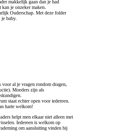
nder makkelijk gaan dan je had
it kan je onzeker maken.
urlijk Ouderschap. Met deze folder
 je baby.
s voor al je vragen rondom dragen,
ctie). Moeders zijn als
deskundigen.
um staat echter open voor iedereen.
van harte welkom!
ders helpt men elkaar niet alleen met
isselen. Iedereen is welkom op
ademing om aansluiting vinden bij