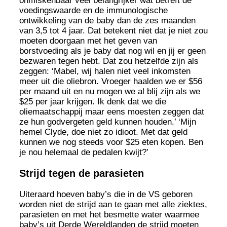
onmiskenbaar veel belangrijker wat betreft de
voedingswaarde en de immunologische
ontwikkeling van de baby dan de zes maanden
van 3,5 tot 4 jaar. Dat betekent niet dat je niet zou
moeten doorgaan met het geven van
borstvoeding als je baby dat nog wil en jij er geen
bezwaren tegen hebt. Dat zou hetzelfde zijn als
zeggen: ‘Mabel, wij halen niet veel inkomsten
meer uit die oliebron. Vroeger haalden we er $56
per maand uit en nu mogen we al blij zijn als we
$25 per jaar krijgen. Ik denk dat we die
oliemaatschappij maar eens moesten zeggen dat
ze hun godvergeten geld kunnen houden.’ ‘Mijn
hemel Clyde, doe niet zo idioot. Met dat geld
kunnen we nog steeds voor $25 eten kopen. Ben
je nou helemaal de pedalen kwijt?’
Strijd tegen de parasieten
Uiteraard hoeven baby’s die in de VS geboren
worden niet de strijd aan te gaan met alle ziektes,
parasieten en met het besmette water waarmee
baby’s uit Derde Wereldlanden de strijd moeten