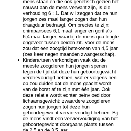
mens staan en die ook genetisch gezien het
nauwst aan de mens verwant zijn, is die
verhouding 6 : 1. Dat wil zeggen dat ze hun
jongen zes maal langer zogen dan hun
draagduur bedraagt. Om precies te zijn:
chimpansees 6,1 maal langer en gorilla’s
6,4 maal langer, waarbij de mens qua lengte
ongeveer tussen beiden zit. Voor de mens
zou dat een zoogtijd betekenen van 4,5 jaar
(zes keer negen maanden zwangerschap).
Kinderartsen verkondigen vaak dat de
meeste zoogdieren hun jongen spenen
tegen de tijd dat deze hun geboortegewicht
verdrievoudigd hebben, wat er volgens hen
op zou duiden dat de mens geacht wordt
van de borst af te zijn met één jaar. Ook
deze relatie wordt echter beïnvloed door
lichaamsgewicht: zwaardere zoogdieren
zogen hun jongen tot deze hun
geboortegewicht verviervoudigd hebben. Bij
de mens vindt een verviervoudiging van het
geboortegewicht doorgaans plaats tussen
de 2,5 en de 3,5 jaar.