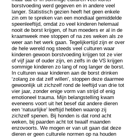
borstvoeding werd gegeven en in andere veel
langer. Statistisch gezien heeft het geen enkele
zin om te spreken van een mondiaal gemiddelde
speenleeftijd, omdat zo veel kinderen helemaal
nooit de borst krijgen, of hun moeders er al in de
kraamweek mee stoppen of na zes weken als ze
weer aan het werk gaan. Tegelijkertijd zijn er over
de hele wereld nog steeds veel culturen waar
kinderen gewoon borstvoeding krijgen tot ze vier
of vijf jaar of ouder zijn, en zelfs in de VS krijgen
sommige kinderen zo lang of nog langer de borst.
In culturen waar kinderen aan de borst drinken
‘zolang ze dat zelf willen’, stoppen deze daarmee
gewoonlijk uit zichzelf rond de leeftijd van drie tot
vier jaar, zonder enige vorm van strijd of enig
emotioneel trauma. Mijn belangstelling kwam
eveneens voort uit het besef dat andere dieren
een ‘natuurlijke’ leeftijd hebben waarop zij
zichzelf spenen. Bij honden is dat rond acht
weken, bij paarden acht tot twaalf maanden
enzovoorts. We mogen er van uit gaan dat deze
dieren er geen culturele normen op na houden